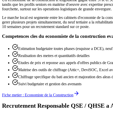
tandis que les profils seniors en maitrise d'oeuvre avec expertise pres
fourchette, surtout sur les operations logistiques de grande envergure.
Le marche local est segmente entre les cabinets d'economie de la const
gerer plusieurs projets simultanement, du neuf tertiaire a la rehabilit
10 semaines pour un recrutement standard sur ce poste.
Competences cles du
economiste de la construction
eva
Estimation budgetaire toutes phases (esquisse a DCE), neuf
Realisation des metres et quantitatifs detailles
Etudes de prix et reponse aux appels d'offres publics de 
Maitrise des outils de chiffrage (Attic+, DeviSOC, Excel a
Chiffrage specifique du bati ancien et majoration des aleas d
Suivi budgetaire et gestion des avenants
Fiche metier :
Economiste de la Construction
Recrutement
Responsable QSE / QHSE
a