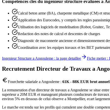
Competences cles du
ingenieur structure
evaluees a
An
Calcul beton arme (BA), charpente metallique (CM) et struc
Application des Eurocodes, y compris les regles parasismique
Utilisation des logiciels de modelisation (Robot, Graitec, Te
Redaction des notes de calcul et descentes de charges
Diagnostic de maconnerie ancienne et dimensionnement des
Coordination avec les equipes travaux et les BET partenair
Ingenieur Structure
a
Angouleme
: la page detaillee
Fiche metier :
Recrutement
Directeur de Travaux
a
Ango
Fourchette salariale a
Angouleme
:
61K - 88K EUR brut annuel
La remuneration d'un directeur de travaux a Angouleme se situe entre 
superieur a 20M EUR et manageant plusieurs conducteurs de travaux se
environ 5% en dessous de celui observe a Montpellier, ecart largement
Le marche est tendu sur les profils qui cumulent une double competen