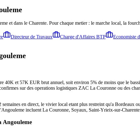
ouleme
leme
et dans le Charente
. Pour chaque metier : le marche local, la fourc
re
Directeur de Travaux
Charge d'Affaires BTP
Economiste d
gouleme
e 40K et 57K EUR brut annuel, soit environ 5% de moins que le bassin mo
s confirmes sur des operations logistiques ZAC La Couronne ou des chant
semaines en direct, le vivier local etant plus restreint qu'a Bordeaux 
tour d'Angouleme incluent La Couronne, Soyaux, Saint-Yrieix-sur-Charent
a
Angouleme