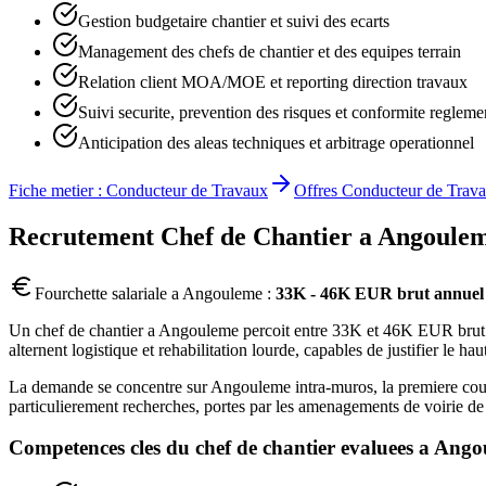
Gestion budgetaire chantier et suivi des ecarts
Management des chefs de chantier et des equipes terrain
Relation client MOA/MOE et reporting direction travaux
Suivi securite, prevention des risques et conformite regleme
Anticipation des aleas techniques et arbitrage operationnel
Fiche metier :
Conducteur de Travaux
Offres
Conducteur de Trav
Recrutement
Chef de Chantier
a
Angoule
Fourchette salariale a
Angouleme
:
33K - 46K EUR brut annuel
Un chef de chantier a Angouleme percoit entre 33K et 46K EUR brut ann
alternent logistique et rehabilitation lourde, capables de justifier le h
La demande se concentre sur Angouleme intra-muros, la premiere cou
particulierement recherches, portes par les amenagements de voirie d
Competences cles du
chef de chantier
evaluees a
Ango