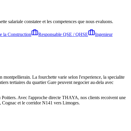
hette salariale constatee et les competences que nous evaluons.
e la Construction
Responsable QSE / QHSE
Ingenieur
ntpellierain. La fourchette varie selon l'experience, la specialite
iers tertiaires du quartier Gare peuvent negocier au-dela avec
ou Poitiers. Avec l'approche directe THAYA, nos clients recoivent une
e, Cognac et le corridor N141 vers Limoges.