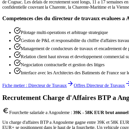
de Cognac. Les delais de recrutement sont longs, 11 a 17 semaines en 
confidentielle couvrant la Charente, la Charente-Maritime et la Vienne
Competences cles du
directeur de travaux
evaluees a
Pilotage multi-operations et arbitrage strategique
Gestion de P&L et responsabilite du chiffre d'affaires trava
Management de conducteurs de travaux et encadrement de 
Relation client haut niveau et developpement commercial sur 
Negociation contractuelle et gestion des litiges
Interface avec les Architectes des Batiments de France sur l
Fiche metier :
Directeur de Travaux
Offres
Directeur de Travaux
Recrutement
Charge d'Affaires BTP
a
Ang
Fourchette salariale a
Angouleme
:
39K - 58K EUR brut annuel
Un charge d'affaires BTP a Angouleme gagne entre 39K et 58K EUR brut
EUR+ se positionnent dans le haut de la fourchette. Un vehicule couv