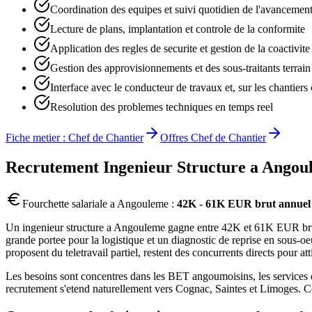
Coordination des equipes et suivi quotidien de l'avancemen
Lecture de plans, implantation et controle de la conformite
Application des regles de securite et gestion de la coactivite
Gestion des approvisionnements et des sous-traitants terrain
Interface avec le conducteur de travaux et, sur les chantier
Resolution des problemes techniques en temps reel
Fiche metier :
Chef de Chantier
Offres
Chef de Chantier
Recrutement
Ingenieur Structure
a
Angou
Fourchette salariale a
Angouleme
:
42K - 61K EUR brut annuel
Un ingenieur structure a Angouleme gagne entre 42K et 61K EUR brut a
grande portee pour la logistique et un diagnostic de reprise en sous-oe
proposent du teletravail partiel, restent des concurrents directs pour atti
Les besoins sont concentres dans les BET angoumoisins, les services et
recrutement s'etend naturellement vers Cognac, Saintes et Limoges.