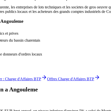
arente, les entreprises de lots techniques et les societes de gros oeuvr
dres publics locaux et les acheteurs des grands comptes industriels de C
a
Angouleme
ics et prives
teurs du bassin charentais
de donneurs d'ordres locaux
er :
Charge d'Affaires BTP
Offres
Charge d'Affaires BTP
on
a
Angouleme
EUR brut annuel, un niveau inferieur d'environ 5% a celui de Montpelli