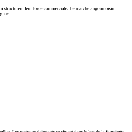
e qui structurent leur force commerciale. Le marche angoumoisin
ognac.
er. Les metreurs debutants se situent dans le bas de la fourchette,