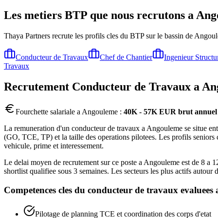
Les metiers BTP que nous recrutons a
Ang
Thaya Partners recrute les profils cles du BTP sur le bassin de
Angou
Conducteur de Travaux
Chef de Chantier
Ingenieur Structu
Travaux
Recrutement
Conducteur de Travaux
a
An
Fourchette salariale a
Angouleme
:
40K - 57K EUR brut annuel
La remuneration d'un conducteur de travaux a Angouleme se situe entr
(GO, TCE, TP) et la taille des operations pilotees. Les profils senior
vehicule, prime et interessement.
Le delai moyen de recrutement sur ce poste a Angouleme est de 8 a 12 
shortlist qualifiee sous 3 semaines. Les secteurs les plus actifs au
Competences cles du
conducteur de travaux
evaluees 
Pilotage de planning TCE et coordination des corps d'etat