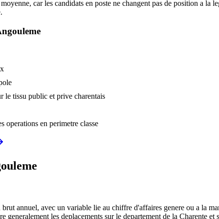
moyenne, car les candidats en poste ne changent pas de position a la l
.
Angouleme
ux
pole
le tissu public et prive charentais
es operations en perimetre classe
ouleme
 annuel, avec un variable lie au chiffre d'affaires genere ou a la mar
re generalement les deplacements sur le departement de la Charente et 