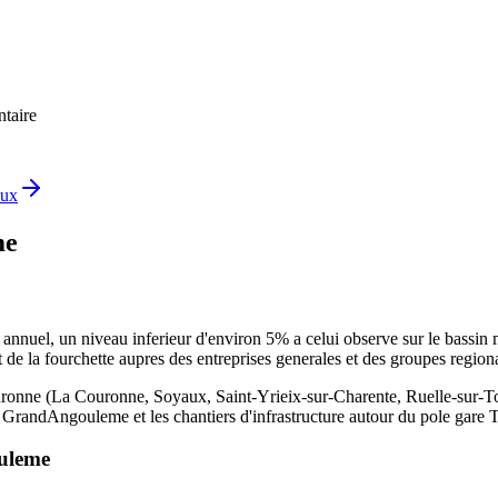
ntaire
aux
me
uel, un niveau inferieur d'environ 5% a celui observe sur le bassin mo
aut de la fourchette aupres des entreprises generales et des groupes region
ronne (La Couronne, Soyaux, Saint-Yrieix-sur-Charente, Ruelle-sur-To
e GrandAngouleme et les chantiers d'infrastructure autour du pole gare
uleme