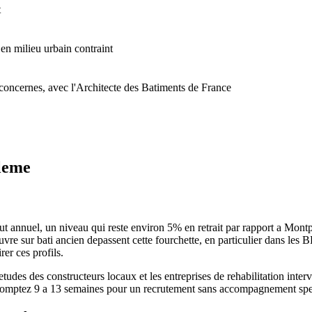
t
 en milieu urbain contraint
s concernes, avec l'Architecte des Batiments de France
leme
nnuel, un niveau qui reste environ 5% en retrait par rapport a Montpel
uvre sur bati ancien depassent cette fourchette, en particulier dans les 
rer ces profils.
udes des constructeurs locaux et les entreprises de rehabilitation interv
 Comptez 9 a 13 semaines pour un recrutement sans accompagnement spec