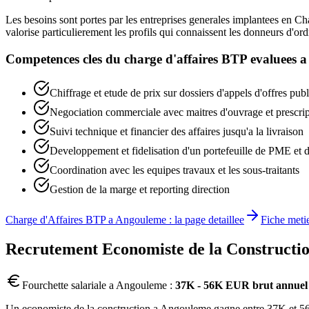
Les besoins sont portes par les entreprises generales implantees en Ch
valorise particulierement les profils qui connaissent les donneurs d'or
Competences cles du
charge d'affaires BTP
evaluees 
Chiffrage et etude de prix sur dossiers d'appels d'offres publ
Negociation commerciale avec maitres d'ouvrage et prescrip
Suivi technique et financier des affaires jusqu'a la livraison
Developpement et fidelisation d'un portefeuille de PME et 
Coordination avec les equipes travaux et les sous-traitants
Gestion de la marge et reporting direction
Charge d'Affaires BTP
a
Angouleme
: la page detaillee
Fiche meti
Recrutement
Economiste de la Constructi
Fourchette salariale a
Angouleme
:
37K - 56K EUR brut annuel
Un economiste de la construction a Angouleme gagne entre 37K et 56K 