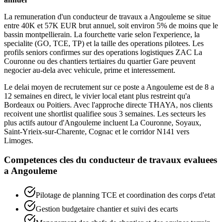
La remuneration d'un conducteur de travaux a Angouleme se situe
entre 40K et 57K EUR brut annuel, soit environ 5% de moins que le
bassin montpellierain. La fourchette varie selon l'experience, la
specialite (GO, TCE, TP) et la taille des operations pilotees. Les
profils seniors confirmes sur des operations logistiques ZAC La
Couronne ou des chantiers tertiaires du quartier Gare peuvent
negocier au-dela avec vehicule, prime et interessement.
Le delai moyen de recrutement sur ce poste a Angouleme est de 8 a
12 semaines en direct, le vivier local etant plus restreint qu'a
Bordeaux ou Poitiers. Avec l'approche directe THAYA, nos clients
recoivent une shortlist qualifiee sous 3 semaines. Les secteurs les
plus actifs autour d'Angouleme incluent La Couronne, Soyaux,
Saint-Yrieix-sur-Charente, Cognac et le corridor N141 vers
Limoges.
Competences cles du
conducteur de travaux
evaluees
a
Angouleme
Pilotage de planning TCE et coordination des corps d'etat
Gestion budgetaire chantier et suivi des ecarts