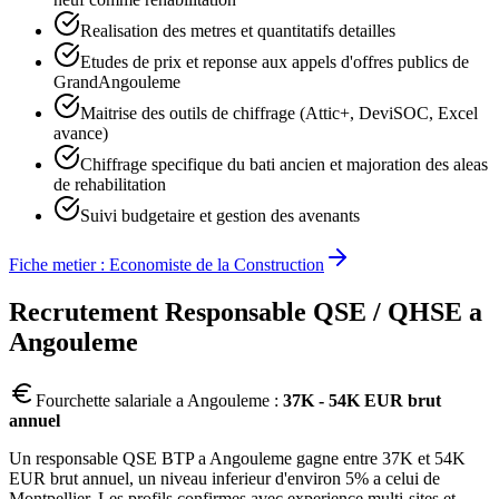
Realisation des metres et quantitatifs detailles
Etudes de prix et reponse aux appels d'offres publics de
GrandAngouleme
Maitrise des outils de chiffrage (Attic+, DeviSOC, Excel
avance)
Chiffrage specifique du bati ancien et majoration des aleas
de rehabilitation
Suivi budgetaire et gestion des avenants
Fiche metier :
Economiste de la Construction
Recrutement
Responsable QSE / QHSE
a
Angouleme
Fourchette salariale a
Angouleme
:
37K - 54K EUR brut
annuel
Un responsable QSE BTP a Angouleme gagne entre 37K et 54K
EUR brut annuel, un niveau inferieur d'environ 5% a celui de
Montpellier. Les profils confirmes avec experience multi-sites et