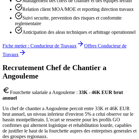
Management des chefs de chantier et des equipes terrain
Relation client MOA/MOE et reporting direction travaux
Suivi securite, prevention des risques et conformite
reglementaire
Anticipation des aleas techniques et arbitrage operationnel
Fiche metier :
Conducteur de Travaux
Offres
Conducteur de
Travaux
Recrutement
Chef de Chantier
a
Angouleme
Fourchette salariale a
Angouleme
:
33K - 46K EUR brut
annuel
Un chef de chantier a Angouleme percoit entre 33K et 46K EUR
brut annuel, un niveau inferieur d'environ 5% a celui observe sur le
bassin montpellierain. L'ecart se resserre pour les profils GO
confirmes qui alternent logistique et rehabilitation lourde, capables
de justifier le haut de la fourchette aupres des entreprises generales et
des groupes regionaux.