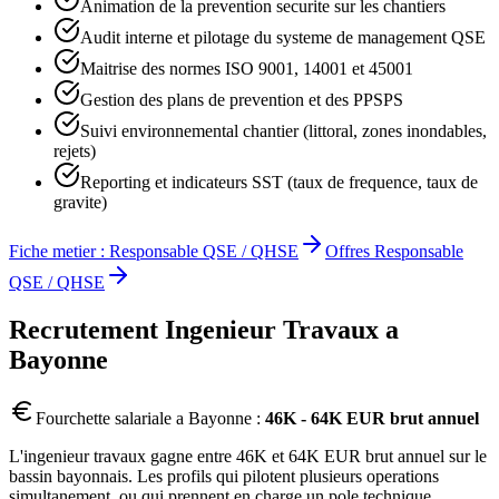
Animation de la prevention securite sur les chantiers
Audit interne et pilotage du systeme de management QSE
Maitrise des normes ISO 9001, 14001 et 45001
Gestion des plans de prevention et des PPSPS
Suivi environnemental chantier (littoral, zones inondables,
rejets)
Reporting et indicateurs SST (taux de frequence, taux de
gravite)
Fiche metier :
Responsable QSE / QHSE
Offres
Responsable
QSE / QHSE
Recrutement
Ingenieur Travaux
a
Bayonne
Fourchette salariale a
Bayonne
:
46K - 64K EUR brut annuel
L'ingenieur travaux gagne entre 46K et 64K EUR brut annuel sur le
bassin bayonnais. Les profils qui pilotent plusieurs operations
simultanement, ou qui prennent en charge un pole technique,