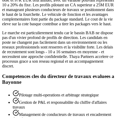
66K et 97K EUR brut annuel, avec un variable pouvant representer
10 a 20% du fixe. Les profils pilotant un CA superieur a 25M EUR
et manageant plusieurs conducteurs de travaux se positionnent dans
le haut de la fourchette. Le vehicule de fonction et les avantages
complementaires font partie du package standard. Le cout de la vie
eleve sur la cote basque contribue a tirer les packages vers le haut.
Le marche est particulierement tendu car le bassin BAB ne dispose
pas d'un vivier profond de profils de direction. Les candidats en
poste ne changent pas facilement dans un environnement ou les
reseaux professionnels sont resserres et la visibilite forte. Les delais
de recrutement sont longs - 10 a 16 semaines en moyenne - et
necessitent une approche confidentielle. Thaya Partners accelere ce
processus grace a son reseau regional et un accompagnement
discret.
Competences cles du
directeur de travaux
evaluees a
Bayonne
Pilotage multi-operations et arbitrage strategique
Gestion de P&L et responsabilite du chiffre d'affaires
travaux
Management de conducteurs de travaux et encadrement