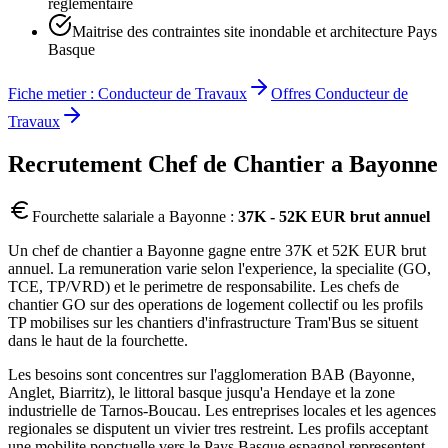
reglementaire
Maitrise des contraintes site inondable et architecture Pays
Basque
Fiche metier :
Conducteur de Travaux
Offres
Conducteur de
Travaux
Recrutement
Chef de Chantier
a
Bayonne
Fourchette salariale a
Bayonne
:
37K - 52K EUR brut annuel
Un chef de chantier a Bayonne gagne entre 37K et 52K EUR brut
annuel. La remuneration varie selon l'experience, la specialite (GO,
TCE, TP/VRD) et le perimetre de responsabilite. Les chefs de
chantier GO sur des operations de logement collectif ou les profils
TP mobilises sur les chantiers d'infrastructure Tram'Bus se situent
dans le haut de la fourchette.
Les besoins sont concentres sur l'agglomeration BAB (Bayonne,
Anglet, Biarritz), le littoral basque jusqu'a Hendaye et la zone
industrielle de Tarnos-Boucau. Les entreprises locales et les agences
regionales se disputent un vivier tres restreint. Les profils acceptant
une mobilite ponctuelle vers le Pays Basque espagnol representent