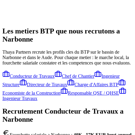
Les metiers BTP que nous recrutons a
Narbonne
Thaya Partners recrute les profils cles du BTP sur le bassin de
Narbonne
et dans le Aude
. Pour chaque metier : le marche local, la
fourchette salariale constatee et les competences que nous evaluons.
Conducteur de Travaux
Chef de Chantier
Ingenieur
Structure
Directeur de Travaux
Charge d'Affaires BTP
Economiste de la Construction
Responsable QSE / QHSE
Ingenieur Travaux
Recrutement
Conducteur de Travaux
a
Narbonne
Fourchette salariale a
Narbonne
:
40K - 57K EUR brut annuel