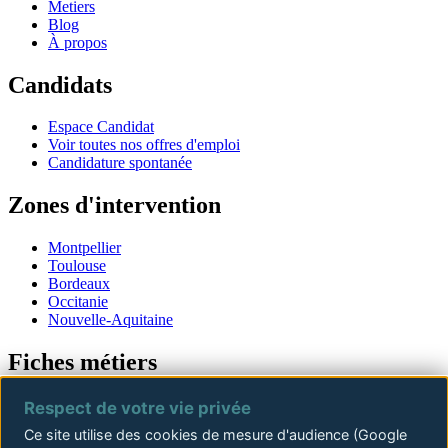
Metiers
Blog
À propos
Candidats
Espace Candidat
Voir toutes nos offres d'emploi
Candidature spontanée
Zones d'intervention
Montpellier
Toulouse
Bordeaux
Occitanie
Nouvelle-Aquitaine
Fiches métiers
Offres d'emploi
Respect de votre vie privée
Offres Conducteur de travaux
Ce site utilise des cookies de mesure d'audience (Google
Offres Chef de chantier