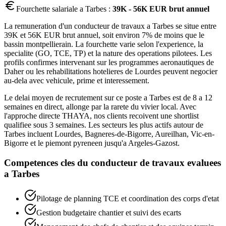
Fourchette salariale a
Tarbes
:
39K - 56K EUR brut annuel
La remuneration d'un conducteur de travaux a Tarbes se situe entre
39K et 56K EUR brut annuel, soit environ 7% de moins que le
bassin montpellierain. La fourchette varie selon l'experience, la
specialite (GO, TCE, TP) et la nature des operations pilotees. Les
profils confirmes intervenant sur les programmes aeronautiques de
Daher ou les rehabilitations hotelieres de Lourdes peuvent negocier
au-dela avec vehicule, prime et interessement.
Le delai moyen de recrutement sur ce poste a Tarbes est de 8 a 12
semaines en direct, allonge par la rarete du vivier local. Avec
l'approche directe THAYA, nos clients recoivent une shortlist
qualifiee sous 3 semaines. Les secteurs les plus actifs autour de
Tarbes incluent Lourdes, Bagneres-de-Bigorre, Aureilhan, Vic-en-
Bigorre et le piemont pyreneen jusqu'a Argeles-Gazost.
Competences cles du
conducteur de travaux
evaluees
a
Tarbes
Pilotage de planning TCE et coordination des corps d'etat
Gestion budgetaire chantier et suivi des ecarts