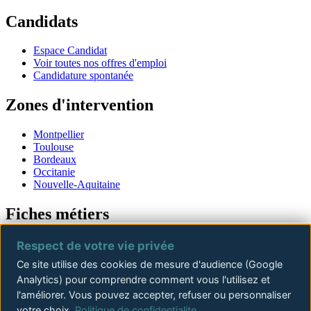
Candidats
Espace Candidat
Voir toutes nos offres d'emploi
Candidature spontanée
Zones d'intervention
Montpellier
Toulouse
Bordeaux
Occitanie
Nouvelle-Aquitaine
Fiches métiers
Offres d'emploi
Respect de votre vie privée
Offres Conducteur de travaux
Ce site utilise des cookies de mesure d'audience (Google
Offres Chef de chantier
Analytics) pour comprendre comment vous l'utilisez et
Offres Ingénieur structure
Offres Directeur de travaux
l'améliorer. Vous pouvez accepter, refuser ou personnaliser
Offres Chargé d'affaires
votre choix.
Politique de confidentialite