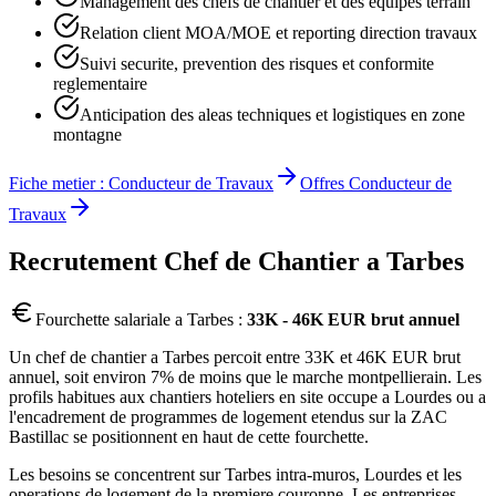
Management des chefs de chantier et des equipes terrain
Relation client MOA/MOE et reporting direction travaux
Suivi securite, prevention des risques et conformite
reglementaire
Anticipation des aleas techniques et logistiques en zone
montagne
Fiche metier :
Conducteur de Travaux
Offres
Conducteur de
Travaux
Recrutement
Chef de Chantier
a
Tarbes
Fourchette salariale a
Tarbes
:
33K - 46K EUR brut annuel
Un chef de chantier a Tarbes percoit entre 33K et 46K EUR brut
annuel, soit environ 7% de moins que le marche montpellierain. Les
profils habitues aux chantiers hoteliers en site occupe a Lourdes ou a
l'encadrement de programmes de logement etendus sur la ZAC
Bastillac se positionnent en haut de cette fourchette.
Les besoins se concentrent sur Tarbes intra-muros, Lourdes et les
operations de logement de la premiere couronne. Les entreprises