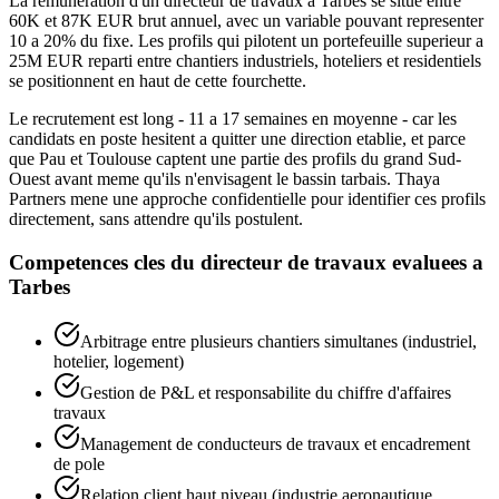
La remuneration d'un directeur de travaux a Tarbes se situe entre
60K et 87K EUR brut annuel, avec un variable pouvant representer
10 a 20% du fixe. Les profils qui pilotent un portefeuille superieur a
25M EUR reparti entre chantiers industriels, hoteliers et residentiels
se positionnent en haut de cette fourchette.
Le recrutement est long - 11 a 17 semaines en moyenne - car les
candidats en poste hesitent a quitter une direction etablie, et parce
que Pau et Toulouse captent une partie des profils du grand Sud-
Ouest avant meme qu'ils n'envisagent le bassin tarbais. Thaya
Partners mene une approche confidentielle pour identifier ces profils
directement, sans attendre qu'ils postulent.
Competences cles du
directeur de travaux
evaluees a
Tarbes
Arbitrage entre plusieurs chantiers simultanes (industriel,
hotelier, logement)
Gestion de P&L et responsabilite du chiffre d'affaires
travaux
Management de conducteurs de travaux et encadrement
de pole
Relation client haut niveau (industrie aeronautique,