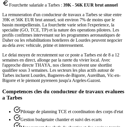
Fourchette salariale a
Tarbes
:
39K - 56K EUR brut annuel
La remuneration d'un conducteur de travaux a Tarbes se situe entre
39K et 56K EUR brut annuel, soit environ 7% de moins que le
bassin montpellierain. La fourchette varie selon l'experience, la
specialite (GO, TCE, TP) et la nature des operations pilotees. Les
profils confirmes intervenant sur les programmes aeronautiques de
Daher ou les rehabilitations hotelieres de Lourdes peuvent negocier
au-dela avec vehicule, prime et interessement.
Le delai moyen de recrutement sur ce poste a Tarbes est de 8 a 12
semaines en direct, allonge par la rarete du vivier local. Avec
l'approche directe THAYA, nos clients recoivent une shortlist
qualifiee sous 3 semaines. Les secteurs les plus actifs autour de
Tarbes incluent Lourdes, Bagneres-de-Bigorre, Aureilhan, Vic-en-
Bigorre et le piemont pyreneen jusqu'a Argeles-Gazost.
Competences cles du
conducteur de travaux
evaluees
a
Tarbes
Pilotage de planning TCE et coordination des corps d'etat
Gestion budgetaire chantier et suivi des ecarts