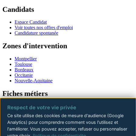
Candidats
Espace Candidat
Voir toutes nos offres d'emploi
Candidature spontanée
Zones d'intervention
Montpellier
Toulouse
Bordeaux
Occitanie
Nouvelle-Aquitaine
Fiches métiers
Offres d'emploi
Respect de votre vie privée
Offres Conducteur de travaux
Ce site utilise des cookies de mesure d'audience (Google
Offres Chef de chantier
Analytics) pour comprendre comment vous l'utilisez et
Offres Ingénieur structure
Offres Directeur de travaux
l'améliorer. Vous pouvez accepter, refuser ou personnaliser
Offres Chargé d'affaires
votre choix.
Politique de confidentialite