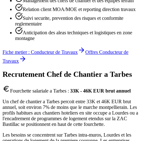
Management des chefs de chantier et des equipes terrain
Relation client MOA/MOE et reporting direction travaux
Suivi securite, prevention des risques et conformite
reglementaire
Anticipation des aleas techniques et logistiques en zone
montagne
Fiche metier :
Conducteur de Travaux
Offres
Conducteur de
Travaux
Recrutement
Chef de Chantier
a
Tarbes
Fourchette salariale a
Tarbes
:
33K - 46K EUR brut annuel
Un chef de chantier a Tarbes percoit entre 33K et 46K EUR brut
annuel, soit environ 7% de moins que le marche montpellierain. Les
profils habitues aux chantiers hoteliers en site occupe a Lourdes ou a
l'encadrement de programmes de logement etendus sur la ZAC
Bastillac se positionnent en haut de cette fourchette.
Les besoins se concentrent sur Tarbes intra-muros, Lourdes et les
operations de logement de la premiere couronne. Les entreprises