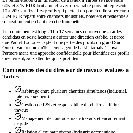
La remuneration d'un directeur de travaux a Tarbes se situe entre
60K et 87K EUR brut annuel, avec un variable pouvant representer
10 a 20% du fixe. Les profils qui pilotent un portefeuille superieur a
25M EUR reparti entre chantiers industriels, hoteliers et residentiels
se positionnent en haut de cette fourchette.
Le recrutement est long - 11 a 17 semaines en moyenne - car les
candidats en poste hesitent a quitter une direction etablie, et parce
que Pau et Toulouse captent une partie des profils du grand Sud-
Ouest avant meme qu'ils n'envisagent le bassin tarbais. Thaya
Partners mene une approche confidentielle pour identifier ces profils
directement, sans attendre qu'ils postulent.
Competences cles du
directeur de travaux
evaluees a
Tarbes
Arbitrage entre plusieurs chantiers simultanes (industriel,
hotelier, logement)
Gestion de P&L et responsabilite du chiffre d'affaires
travaux
Management de conducteurs de travaux et encadrement
de pole
Relation client haut niveau (industrie aeronautique,