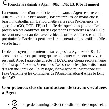
Fourchette salariale a
Agen
:
40K - 57K EUR brut annuel
La remuneration d'un conducteur de travaux a Agen se situe entre
40K et 57K EUR brut annuel, soit environ 5% de moins que le
bassin montpellierain. La fourchette varie selon l'experience, la
specialite (GO, TCE, TP) et la taille des operations pilotees. Les
profils seniors confirmes sur des operations superieures a 8M EUR
peuvent negocier au-dela avec vehicule, prime et interessement. La
proximite de Bordeaux peut tirer la remuneration des profils mobiles
vers le haut.
Le delai moyen de recrutement sur ce poste a Agen est de 8 a 12
semaines en direct, plus long qu'a Montpellier en raison du vivier
restreint. Avec l'approche directe THAYA, nos clients recoivent une
shortlist qualifiee sous 3 semaines. Les secteurs les plus actifs autour
d'Agen incluent Boe, Le Passage, Bon-Encontre, Marmande sur
l'axe Garonne et les communes de l'Agglomeration d'Agen le long
de l'A62.
Competences cles du
conducteur de travaux
evaluees
a
Agen
Pilotage de planning TCE et coordination des corps d'etat