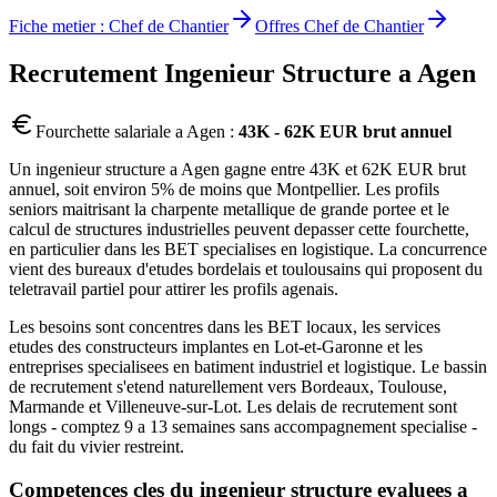
Fiche metier :
Chef de Chantier
Offres
Chef de Chantier
Recrutement
Ingenieur Structure
a
Agen
Fourchette salariale a
Agen
:
43K - 62K EUR brut annuel
Un ingenieur structure a Agen gagne entre 43K et 62K EUR brut
annuel, soit environ 5% de moins que Montpellier. Les profils
seniors maitrisant la charpente metallique de grande portee et le
calcul de structures industrielles peuvent depasser cette fourchette,
en particulier dans les BET specialises en logistique. La concurrence
vient des bureaux d'etudes bordelais et toulousains qui proposent du
teletravail partiel pour attirer les profils agenais.
Les besoins sont concentres dans les BET locaux, les services
etudes des constructeurs implantes en Lot-et-Garonne et les
entreprises specialisees en batiment industriel et logistique. Le bassin
de recrutement s'etend naturellement vers Bordeaux, Toulouse,
Marmande et Villeneuve-sur-Lot. Les delais de recrutement sont
longs - comptez 9 a 13 semaines sans accompagnement specialise -
du fait du vivier restreint.
Competences cles du
ingenieur structure
evaluees a