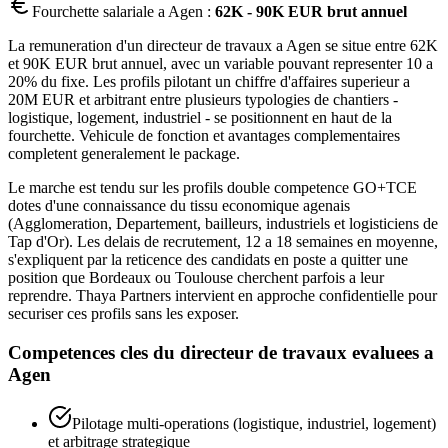
Fourchette salariale a
Agen
:
62K - 90K EUR brut annuel
La remuneration d'un directeur de travaux a Agen se situe entre 62K
et 90K EUR brut annuel, avec un variable pouvant representer 10 a
20% du fixe. Les profils pilotant un chiffre d'affaires superieur a
20M EUR et arbitrant entre plusieurs typologies de chantiers -
logistique, logement, industriel - se positionnent en haut de la
fourchette. Vehicule de fonction et avantages complementaires
completent generalement le package.
Le marche est tendu sur les profils double competence GO+TCE
dotes d'une connaissance du tissu economique agenais
(Agglomeration, Departement, bailleurs, industriels et logisticiens de
Tap d'Or). Les delais de recrutement, 12 a 18 semaines en moyenne,
s'expliquent par la reticence des candidats en poste a quitter une
position que Bordeaux ou Toulouse cherchent parfois a leur
reprendre. Thaya Partners intervient en approche confidentielle pour
securiser ces profils sans les exposer.
Competences cles du
directeur de travaux
evaluees a
Agen
Pilotage multi-operations (logistique, industriel, logement)
et arbitrage strategique