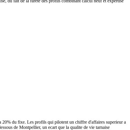
 du fait de la rarete des profils combinant calcul neuf et expertise
0% du fixe. Les profils qui pilotent un chiffre d'affaires superieur a
ous de Montpellier, un ecart que la qualite de vie tarnaise