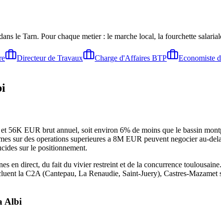
dans le Tarn
. Pour chaque metier : le marche local, la fourchette salari
re
Directeur de Travaux
Charge d'Affaires BTP
Economiste d
i
et 56K EUR brut annuel, soit environ 6% de moins que le bassin montpell
nfirmes sur des operations superieures a 8M EUR peuvent negocier au-dela
ucides sur le positionnement.
es en direct, du fait du vivier restreint et de la concurrence toulousain
 incluent la C2A (Cantepau, La Renaudie, Saint-Juery), Castres-Mazamet
a
Albi