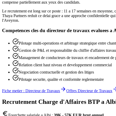
compense partiellement aux yeux des candidats.
Le recrutement est long sur ce poste : 11 a 17 semaines en moyenne, car
Thaya Partners reduit ce delai grace a une approche confidentielle qui 
l'Aveyron.
Competences cles du
directeur de travaux
evaluees a
A
Pilotage multi-operations et arbitrage strategique entre chan
Gestion de P&L et responsabilite du chiffre d'affaires trava
Management de conducteurs de travaux et encadrement de 
Relation client haut niveau et developpement commercial
Negociation contractuelle et gestion des litiges
Pilotage securite, qualite et conformite reglementaire
Fiche metier :
Directeur de Travaux
Offres
Directeur de Travaux
Recrutement
Charge d'Affaires BTP
a
Alb
Fourchette salariale a
Albi
:
39K - 57K EUR brut annuel