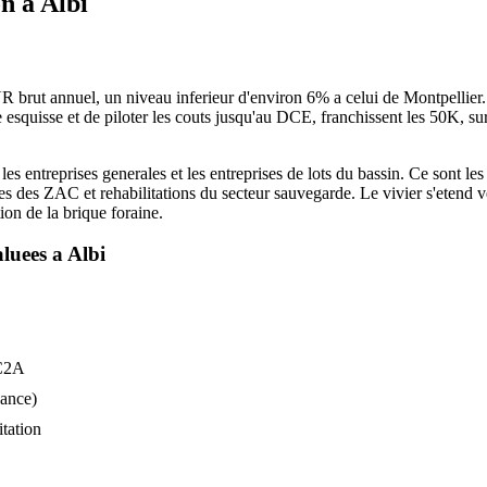
on
a
Albi
brut annuel, un niveau inferieur d'environ 6% a celui de Montpellier. L
squisse et de piloter les couts jusqu'au DCE, franchissent les 50K, surto
es entreprises generales et les entreprises de lots du bassin. Ce sont les
uves des ZAC et rehabilitations du secteur sauvegarde. Le vivier s'eten
ion de la brique foraine.
luees a
Albi
 C2A
vance)
itation