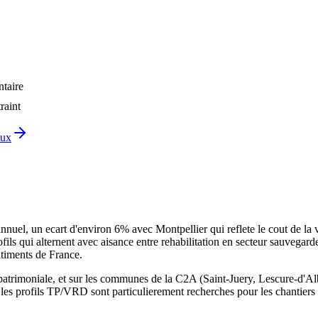
ntaire
raint
aux
el, un ecart d'environ 6% avec Montpellier qui reflete le cout de la vi
s qui alternent avec aisance entre rehabilitation en secteur sauvegarde 
atiments de France.
n patrimoniale, et sur les communes de la C2A (Saint-Juery, Lescure-d'A
les profils TP/VRD sont particulierement recherches pour les chantier