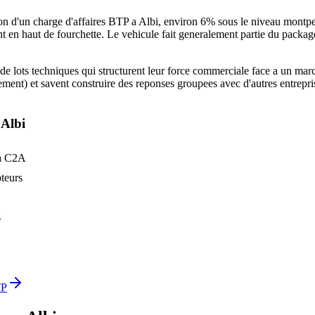
 d'un charge d'affaires BTP a Albi, environ 6% sous le niveau montpelli
nt en haut de fourchette. Le vehicule fait generalement partie du pack
 de lots techniques qui structurent leur force commerciale face a un ma
nt) et savent construire des reponses groupees avec d'autres entreprise
a
Albi
 la C2A
teurs
s
TP