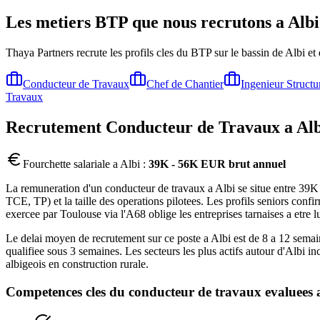
Les metiers BTP que nous recrutons a
Albi
Thaya Partners recrute les profils cles du BTP sur le bassin de
Albi
et 
Conducteur de Travaux
Chef de Chantier
Ingenieur Structu
Travaux
Recrutement
Conducteur de Travaux
a
Alb
Fourchette salariale a
Albi
:
39K - 56K EUR brut annuel
La remuneration d'un conducteur de travaux a Albi se situe entre 39K 
TCE, TP) et la taille des operations pilotees. Les profils seniors co
exercee par Toulouse via l'A68 oblige les entreprises tarnaises a etre l
Le delai moyen de recrutement sur ce poste a Albi est de 8 a 12 semain
qualifiee sous 3 semaines. Les secteurs les plus actifs autour d'Albi
albigeois en construction rurale.
Competences cles du
conducteur de travaux
evaluees 