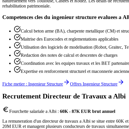
naturellement vers Toulouse, Castres et Rodez. Les delais de recrutem
rehabilitation patrimoniale.
Competences cles du
ingenieur structure
evaluees a
Al
Calcul beton arme (BA), charpente metallique (CM) et struc
Maitrise des Eurocodes et reglementations applicables
Utilisation des logiciels de modelisation (Robot, Graitec, Te
Redaction des notes de calcul et descentes de charges
Coordination avec les equipes travaux et les BET partenair
Expertise en renforcement structurel et maconnerie ancienne
Fiche metier :
Ingenieur Structure
Offres
Ingenieur Structure
Recrutement
Directeur de Travaux
a
Albi
Fourchette salariale a
Albi
:
60K - 87K EUR brut annuel
La remuneration d'un directeur de travaux a Albi se situe entre 60K et
20M EUR et managent plusieurs conducteurs de travaux simultanement s