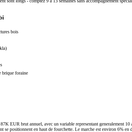
ent sont longs - comptez 9 a 13 semaines sans accompagnement specialise,
bi
tures bois
kla)
es
 brique foraine
 87K EUR brut annuel, avec un variable representant generalement 10 a 2
e positionnent en haut de fourchette. Le marche est environ 6% en dess