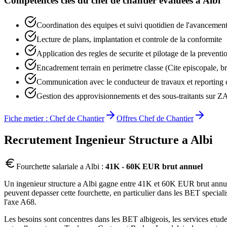
Competences cles du
chef de chantier
evaluees a
Albi
Coordination des equipes et suivi quotidien de l'avancemen
Lecture de plans, implantation et controle de la conformite
Application des regles de securite et pilotage de la preventi
Encadrement terrain en perimetre classe (Cite episcopale, br
Communication avec le conducteur de travaux et reporting 
Gestion des approvisionnements et des sous-traitants sur 
Fiche metier :
Chef de Chantier
Offres
Chef de Chantier
Recrutement
Ingenieur Structure
a
Albi
Fourchette salariale a
Albi
:
41K - 60K EUR brut annuel
Un ingenieur structure a Albi gagne entre 41K et 60K EUR brut annuel, 
peuvent depasser cette fourchette, en particulier dans les BET specialis
l'axe A68.
Les besoins sont concentres dans les BET albigeois, les services etudes