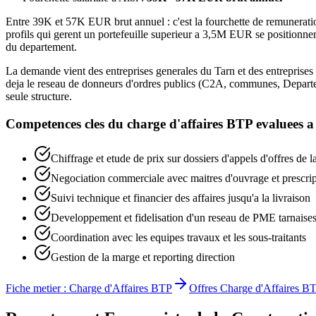
Entre 39K et 57K EUR brut annuel : c'est la fourchette de remuneration
profils qui gerent un portefeuille superieur a 3,5M EUR se positionne
du departement.
La demande vient des entreprises generales du Tarn et des entreprises
deja le reseau de donneurs d'ordres publics (C2A, communes, Departeme
seule structure.
Competences cles du
charge d'affaires BTP
evaluees 
Chiffrage et etude de prix sur dossiers d'appels d'offres de
Negociation commerciale avec maitres d'ouvrage et prescrip
Suivi technique et financier des affaires jusqu'a la livraison
Developpement et fidelisation d'un reseau de PME tarnaise
Coordination avec les equipes travaux et les sous-traitants
Gestion de la marge et reporting direction
Fiche metier :
Charge d'Affaires BTP
Offres
Charge d'Affaires B