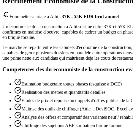
Recrutement
Economiste de la Constructi
Fourchette salariale a
Albi
:
37K - 55K EUR brut annuel
Un economiste de la construction a Albi se situe entre 37K et 55K EUR 
confirmes en maitrise d'oeuvre, capables de cadrer un budget en phase e
en brique foraine.
Le marche se repartit entre les cabinets d'economie de la construction, l
capables de gerer plusieurs dossiers en parallele entre operations ne
une prime nette aux candidats qui maitrisent deja les couts de restaurat
Competences cles du
economiste de la construction
eva
Estimation budgetaire toutes phases (esquisse a DCE)
Realisation des metres et quantitatifs detailles
Etudes de prix et reponse aux appels d'offres publics de la
Maitrise des outils de chiffrage (Attic+, DeviSOC, Excel a
Analyse des offres et comparatif des variantes neuf / rehabil
Chiffrage des sujetions ABF sur bati en brique foraine