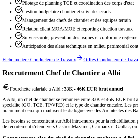
Pilotage de planning TCE et coordination des corps d'etat
Gestion budgetaire chantier et suivi des ecarts
Management des chefs de chantier et des equipes terrain
Relation client MOA/MOE et reporting direction travaux
Suivi securite, prevention des risques et conformite regleme
Anticipation des aleas techniques en milieu patrimonial cont
Fiche metier :
Conducteur de Travaux
Offres
Conducteur de Trav
Recrutement
Chef de Chantier
a
Albi
Fourchette salariale a
Albi
:
33K - 46K EUR brut annuel
A Albi, un chef de chantier se remunere entre 33K et 46K EUR brut annu
specialite (GO, TCE, TP/VRD) et le type de chantier encadre. Les profil
notamment ceux qui maitrisent le dialogue avec les Architectes des B
Les besoins se concentrent sur Albi intra-muros pour la rehabilitatio
de recrutement s'etend vers Castres-Mazamet, Carmaux et Gaillac, ou 