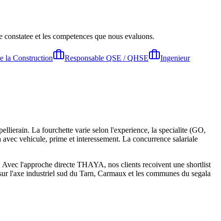
ale constatee et les competences que nous evaluons.
e la Construction
Responsable QSE / QHSE
Ingenieur
ierain. La fourchette varie selon l'experience, la specialite (GO,
 avec vehicule, prime et interessement. La concurrence salariale
e. Avec l'approche directe THAYA, nos clients recoivent une shortlist
 sur l'axe industriel sud du Tarn, Carmaux et les communes du segala