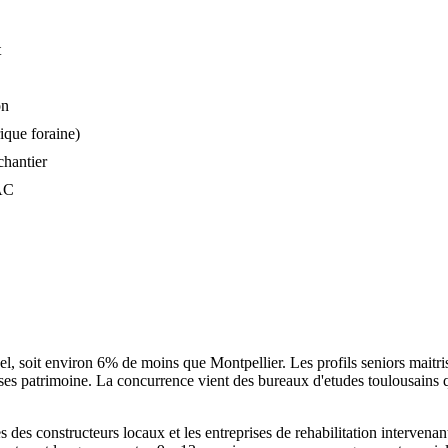
t
on
ique foraine)
chantier
ZAC
soit environ 6% de moins que Montpellier. Les profils seniors maitrisan
es patrimoine. La concurrence vient des bureaux d'etudes toulousains qui 
 des constructeurs locaux et les entreprises de rehabilitation intervena