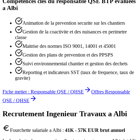
Competences cles du
responsable QSE BTP
evaluees
a
Albi
Animation de la prevention securite sur les chantiers
Gestion de la coactivite et des nuisances en perimetre
classe
Maitrise des normes ISO 9001, 14001 et 45001
Gestion des plans de prevention et des PPSPS
Suivi environnemental chantier et gestion des dechets
Reporting et indicateurs SST (taux de frequence, taux de
gravite)
Fiche metier :
Responsable QSE / QHSE
Offres
Responsable
QSE / QHSE
Recrutement
Ingenieur Travaux
a
Albi
Fourchette salariale a
Albi
:
41K - 57K EUR brut annuel