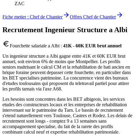
ZAC
Fiche metier :
Chef de Chantier
Offres
Chef de Chantier
Recrutement
Ingenieur Structure
a
Albi
Fourchette salariale a
Albi
:
41K - 60K EUR brut annuel
Un ingenieur structure a Albi gagne entre 41K et 60K EUR brut
annuel, soit environ 6% de moins que Montpellier. Les profils
seniors maitrisant le calcul CM et la rehabilitation de bati ancien en
brique foraine peuvent depasser cette fourchette, en particulier dans
les BET specialises patrimoine. La concurrence vient des bureaux
d'etudes toulousains qui proposent du teletravail partiel pour attirer
les profils tarnais via l'axe A68.
Les besoins sont concentres dans les BET albigeois, les services
etudes des constructeurs locaux et les entreprises de rehabilitation
intervenant sur le patrimoine du Tarn. Le bassin de recrutement
s'etend naturellement vers Toulouse, Castres et Rodez. Les delais de
recrutement sont longs - comptez 9 a 13 semaines sans
accompagnement specialise, du fait de la rarete des profils
combinant calcul neuf et expertise rehabilitation patrimoniale.