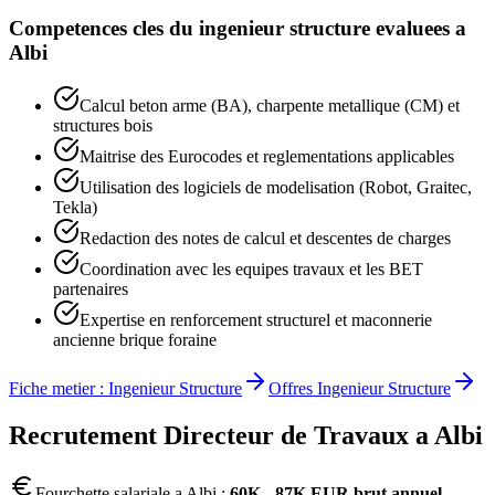
Competences cles du
ingenieur structure
evaluees a
Albi
Calcul beton arme (BA), charpente metallique (CM) et
structures bois
Maitrise des Eurocodes et reglementations applicables
Utilisation des logiciels de modelisation (Robot, Graitec,
Tekla)
Redaction des notes de calcul et descentes de charges
Coordination avec les equipes travaux et les BET
partenaires
Expertise en renforcement structurel et maconnerie
ancienne brique foraine
Fiche metier :
Ingenieur Structure
Offres
Ingenieur Structure
Recrutement
Directeur de Travaux
a
Albi
Fourchette salariale a
Albi
:
60K - 87K EUR brut annuel