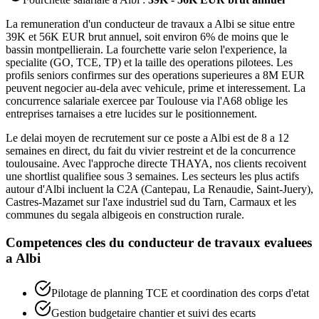
La remuneration d'un conducteur de travaux a Albi se situe entre
39K et 56K EUR brut annuel, soit environ 6% de moins que le
bassin montpellierain. La fourchette varie selon l'experience, la
specialite (GO, TCE, TP) et la taille des operations pilotees. Les
profils seniors confirmes sur des operations superieures a 8M EUR
peuvent negocier au-dela avec vehicule, prime et interessement. La
concurrence salariale exercee par Toulouse via l'A68 oblige les
entreprises tarnaises a etre lucides sur le positionnement.
Le delai moyen de recrutement sur ce poste a Albi est de 8 a 12
semaines en direct, du fait du vivier restreint et de la concurrence
toulousaine. Avec l'approche directe THAYA, nos clients recoivent
une shortlist qualifiee sous 3 semaines. Les secteurs les plus actifs
autour d'Albi incluent la C2A (Cantepau, La Renaudie, Saint-Juery),
Castres-Mazamet sur l'axe industriel sud du Tarn, Carmaux et les
communes du segala albigeois en construction rurale.
Competences cles du
conducteur de travaux
evaluees
a
Albi
Pilotage de planning TCE et coordination des corps d'etat
Gestion budgetaire chantier et suivi des ecarts