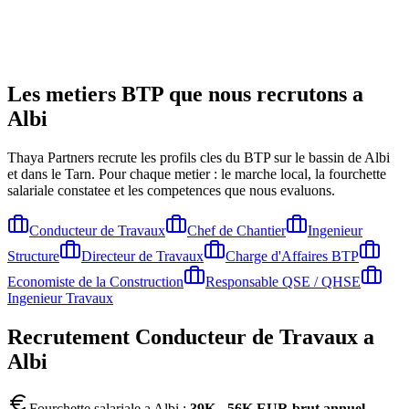
Les metiers BTP que nous recrutons a
Albi
Thaya Partners recrute les profils cles du BTP sur le bassin de
Albi
et dans le Tarn
. Pour chaque metier : le marche local, la fourchette
salariale constatee et les competences que nous evaluons.
Conducteur de Travaux
Chef de Chantier
Ingenieur
Structure
Directeur de Travaux
Charge d'Affaires BTP
Economiste de la Construction
Responsable QSE / QHSE
Ingenieur Travaux
Recrutement
Conducteur de Travaux
a
Albi
Fourchette salariale a
Albi
:
39K - 56K EUR brut annuel