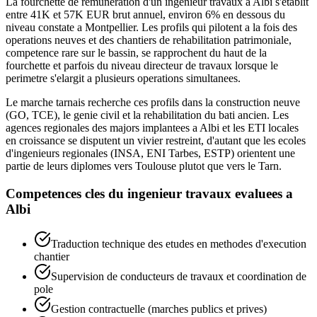
La fourchette de remuneration d'un ingenieur travaux a Albi s'etablit
entre 41K et 57K EUR brut annuel, environ 6% en dessous du
niveau constate a Montpellier. Les profils qui pilotent a la fois des
operations neuves et des chantiers de rehabilitation patrimoniale,
competence rare sur le bassin, se rapprochent du haut de la
fourchette et parfois du niveau directeur de travaux lorsque le
perimetre s'elargit a plusieurs operations simultanees.
Le marche tarnais recherche ces profils dans la construction neuve
(GO, TCE), le genie civil et la rehabilitation du bati ancien. Les
agences regionales des majors implantees a Albi et les ETI locales
en croissance se disputent un vivier restreint, d'autant que les ecoles
d'ingenieurs regionales (INSA, ENI Tarbes, ESTP) orientent une
partie de leurs diplomes vers Toulouse plutot que vers le Tarn.
Competences cles du
ingenieur travaux
evaluees a
Albi
Traduction technique des etudes en methodes d'execution
chantier
Supervision de conducteurs de travaux et coordination de
pole
Gestion contractuelle (marches publics et prives)