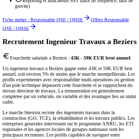
Reporting et indicateurs SST (taux de frequence, taux de
gravite)
Fiche metier :
Responsable QSE / QHSE
Offres
Responsable
QSE / QHSE
Recrutement
Ingenieur Travaux
a
Beziers
Fourchette salariale a
Beziers
:
43K - 59K EUR brut annuel
Un ingenieur travaux a Beziers gagne entre 43K et 59K EUR brut
annuel, soit environ 5% de moins que le marche montpellierain. Les
profils experimentes avec responsabilite multi-operations ou gestion
d'un pole technique depassent cette fourchette et se rapprochent du
niveau directeur de travaux. La remuneration est generalement
completee par un vehicule, un variable et des avantages lies au statut
cadre.
Le marche biterrois recrute des ingenieurs travaux dans la
construction (GO, TCE), la rehabilitation et les travaux publics. Les
entreprises generales intervenant sur le programme ANRU, les ETI
regionales et les agences locales de groupes nationaux sont les
principaux recruteurs. Les profils capables de naviguer entre