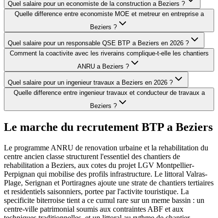
Quel salaire pour un economiste de la construction a Beziers ?
Quelle difference entre economiste MOE et metreur en entreprise a
Beziers ?
Quel salaire pour un responsable QSE BTP a Beziers en 2026 ?
Comment la coactivite avec les riverains complique-t-elle les chantiers
ANRU a Beziers ?
Quel salaire pour un ingenieur travaux a Beziers en 2026 ?
Quelle difference entre ingenieur travaux et conducteur de travaux a
Beziers ?
Le marche du recrutement BTP a
Beziers
Le programme ANRU de renovation urbaine et la rehabilitation du
centre ancien classe structurent l'essentiel des chantiers de
rehabilitation a Beziers, aux cotes du projet LGV Montpellier-
Perpignan qui mobilise des profils infrastructure. Le littoral Valras-
Plage, Serignan et Portiragnes ajoute une strate de chantiers tertiaires
et residentiels saisonniers, portee par l'activite touristique. La
specificite biterroise tient a ce cumul rare sur un meme bassin : un
centre-ville patrimonial soumis aux contraintes ABF et aux
techniques traditionnelles, et un littoral au rythme de chantier