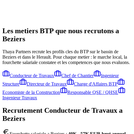
Les metiers BTP que nous recrutons a
Beziers
Thaya Partners recrute les profils cles du BTP sur le bassin de
Beziers
et dans le Herault
. Pour chaque metier : le marche local, la
fourchette salariale constatee et les competences que nous evaluons.
Conducteur de Travaux
Chef de Chantier
Ingenieur
Structure
Directeur de Travaux
Charge d'Affaires BTP
Economiste de la Construction
Responsable QSE / QHSE
Ingenieur Travaux
Recrutement
Conducteur de Travaux
a
Beziers
Fourchette salariale a
Beziers
:
40K - 57K EUR brut annuel