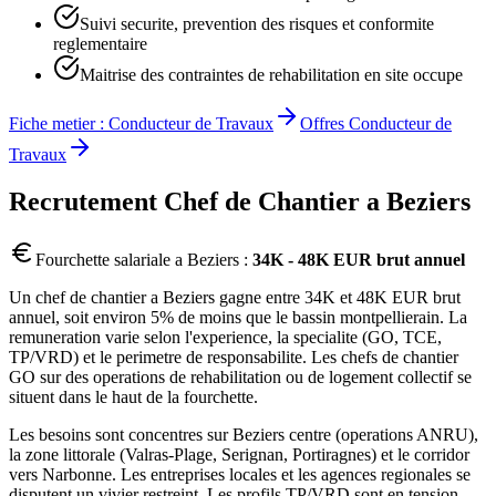
Suivi securite, prevention des risques et conformite
reglementaire
Maitrise des contraintes de rehabilitation en site occupe
Fiche metier :
Conducteur de Travaux
Offres
Conducteur de
Travaux
Recrutement
Chef de Chantier
a
Beziers
Fourchette salariale a
Beziers
:
34K - 48K EUR brut annuel
Un chef de chantier a Beziers gagne entre 34K et 48K EUR brut
annuel, soit environ 5% de moins que le bassin montpellierain. La
remuneration varie selon l'experience, la specialite (GO, TCE,
TP/VRD) et le perimetre de responsabilite. Les chefs de chantier
GO sur des operations de rehabilitation ou de logement collectif se
situent dans le haut de la fourchette.
Les besoins sont concentres sur Beziers centre (operations ANRU),
la zone littorale (Valras-Plage, Serignan, Portiragnes) et le corridor
vers Narbonne. Les entreprises locales et les agences regionales se
disputent un vivier restreint. Les profils TP/VRD sont en tension