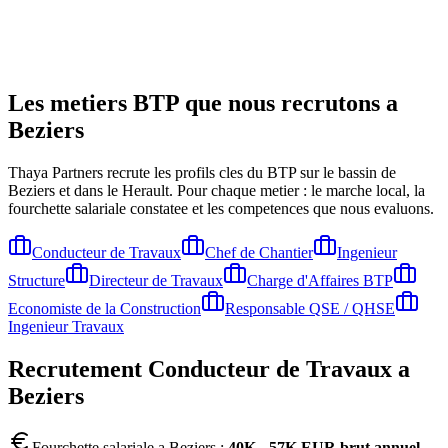
Les metiers BTP que nous recrutons a
Beziers
Thaya Partners recrute les profils cles du BTP sur le bassin de
Beziers
et dans le Herault
. Pour chaque metier : le marche local, la
fourchette salariale constatee et les competences que nous evaluons.
Conducteur de Travaux
Chef de Chantier
Ingenieur
Structure
Directeur de Travaux
Charge d'Affaires BTP
Economiste de la Construction
Responsable QSE / QHSE
Ingenieur Travaux
Recrutement
Conducteur de Travaux
a
Beziers
Fourchette salariale a
Beziers
:
40K - 57K EUR brut annuel