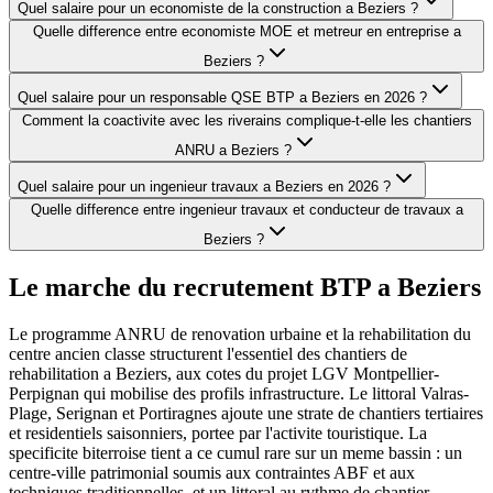
Quel salaire pour un economiste de la construction a Beziers ?
Quelle difference entre economiste MOE et metreur en entreprise a
Beziers ?
Quel salaire pour un responsable QSE BTP a Beziers en 2026 ?
Comment la coactivite avec les riverains complique-t-elle les chantiers
ANRU a Beziers ?
Quel salaire pour un ingenieur travaux a Beziers en 2026 ?
Quelle difference entre ingenieur travaux et conducteur de travaux a
Beziers ?
Le marche du recrutement BTP a
Beziers
Le programme ANRU de renovation urbaine et la rehabilitation du
centre ancien classe structurent l'essentiel des chantiers de
rehabilitation a Beziers, aux cotes du projet LGV Montpellier-
Perpignan qui mobilise des profils infrastructure. Le littoral Valras-
Plage, Serignan et Portiragnes ajoute une strate de chantiers tertiaires
et residentiels saisonniers, portee par l'activite touristique. La
specificite biterroise tient a ce cumul rare sur un meme bassin : un
centre-ville patrimonial soumis aux contraintes ABF et aux
techniques traditionnelles, et un littoral au rythme de chantier