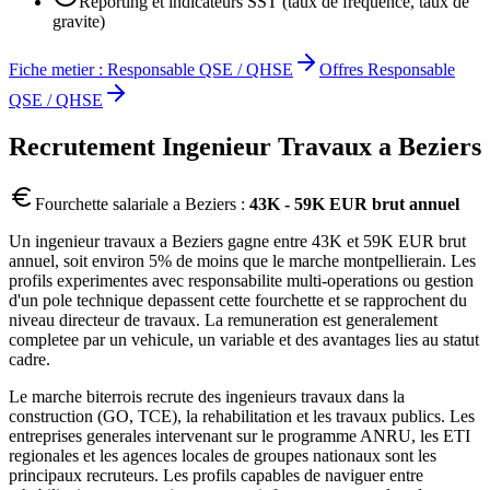
Reporting et indicateurs SST (taux de frequence, taux de
gravite)
Fiche metier :
Responsable QSE / QHSE
Offres
Responsable
QSE / QHSE
Recrutement
Ingenieur Travaux
a
Beziers
Fourchette salariale a
Beziers
:
43K - 59K EUR brut annuel
Un ingenieur travaux a Beziers gagne entre 43K et 59K EUR brut
annuel, soit environ 5% de moins que le marche montpellierain. Les
profils experimentes avec responsabilite multi-operations ou gestion
d'un pole technique depassent cette fourchette et se rapprochent du
niveau directeur de travaux. La remuneration est generalement
completee par un vehicule, un variable et des avantages lies au statut
cadre.
Le marche biterrois recrute des ingenieurs travaux dans la
construction (GO, TCE), la rehabilitation et les travaux publics. Les
entreprises generales intervenant sur le programme ANRU, les ETI
regionales et les agences locales de groupes nationaux sont les
principaux recruteurs. Les profils capables de naviguer entre