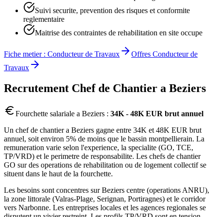
Suivi securite, prevention des risques et conformite
reglementaire
Maitrise des contraintes de rehabilitation en site occupe
Fiche metier :
Conducteur de Travaux
Offres
Conducteur de
Travaux
Recrutement
Chef de Chantier
a
Beziers
Fourchette salariale a
Beziers
:
34K - 48K EUR brut annuel
Un chef de chantier a Beziers gagne entre 34K et 48K EUR brut
annuel, soit environ 5% de moins que le bassin montpellierain. La
remuneration varie selon l'experience, la specialite (GO, TCE,
TP/VRD) et le perimetre de responsabilite. Les chefs de chantier
GO sur des operations de rehabilitation ou de logement collectif se
situent dans le haut de la fourchette.
Les besoins sont concentres sur Beziers centre (operations ANRU),
la zone littorale (Valras-Plage, Serignan, Portiragnes) et le corridor
vers Narbonne. Les entreprises locales et les agences regionales se
disputent un vivier restreint. Les profils TP/VRD sont en tension