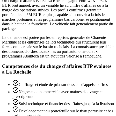
Un charge d'affaires BTP a La Rochelle gagne entre 42K et 62K
EUR brut annuel, avec un variable lie au chiffre d'affaires ou a la
marge des operations suivies. Les profils confirmes gerant un
portefeuille de 5M EUR et plus, capables de couvrir a la fois les
marches portuaires et les programmes bas carbone, se positionnent
dans le haut de la fourchette. Le vehicule fait generalement partie du
package.
La demande est portee par les entreprises generales de Charente-
Maritime et les entreprises de lots techniques qui structurent leur
force commerciale sur le bassin rochelais. La connaissance prealable
des donneurs d'ordres locaux lies au port autonome ou aux
programmes Atlantech est un atout tres valorise a l'embauche.
Competences cles du
charge d'affaires BTP
evaluees
a
La Rochelle
Chiffrage et etude de prix sur dossiers d'appels d'offres
Negociation commerciale avec maitres d'ouvrage et
prescripteurs
Suivi technique et financier des affaires jusqu'a la livraison
Developpement du portefeuille sur le tissu portuaire et bas
carbone rochelais