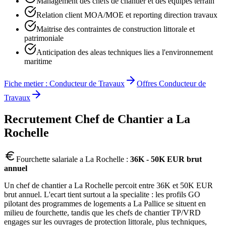
Management des chefs de chantier et des equipes terrain
Relation client MOA/MOE et reporting direction travaux
Maitrise des contraintes de construction littorale et
patrimoniale
Anticipation des aleas techniques lies a l'environnement
maritime
Fiche metier :
Conducteur de Travaux
Offres
Conducteur de
Travaux
Recrutement
Chef de Chantier
a
La
Rochelle
Fourchette salariale a
La Rochelle
:
36K - 50K EUR brut
annuel
Un chef de chantier a La Rochelle percoit entre 36K et 50K EUR
brut annuel. L'ecart tient surtout a la specialite : les profils GO
pilotant des programmes de logements a La Pallice se situent en
milieu de fourchette, tandis que les chefs de chantier TP/VRD
engages sur les ouvrages de protection littorale, plus techniques,