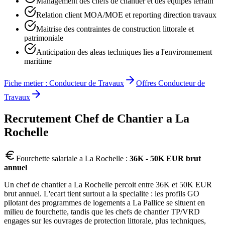
Management des chefs de chantier et des equipes terrain
Relation client MOA/MOE et reporting direction travaux
Maitrise des contraintes de construction littorale et
patrimoniale
Anticipation des aleas techniques lies a l'environnement
maritime
Fiche metier :
Conducteur de Travaux
Offres
Conducteur de
Travaux
Recrutement
Chef de Chantier
a
La
Rochelle
Fourchette salariale a
La Rochelle
:
36K - 50K EUR brut
annuel
Un chef de chantier a La Rochelle percoit entre 36K et 50K EUR
brut annuel. L'ecart tient surtout a la specialite : les profils GO
pilotant des programmes de logements a La Pallice se situent en
milieu de fourchette, tandis que les chefs de chantier TP/VRD
engages sur les ouvrages de protection littorale, plus techniques,