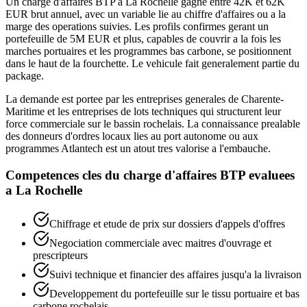
Un charge d'affaires BTP a La Rochelle gagne entre 42K et 62K
EUR brut annuel, avec un variable lie au chiffre d'affaires ou a la
marge des operations suivies. Les profils confirmes gerant un
portefeuille de 5M EUR et plus, capables de couvrir a la fois les
marches portuaires et les programmes bas carbone, se positionnent
dans le haut de la fourchette. Le vehicule fait generalement partie du
package.
La demande est portee par les entreprises generales de Charente-
Maritime et les entreprises de lots techniques qui structurent leur
force commerciale sur le bassin rochelais. La connaissance prealable
des donneurs d'ordres locaux lies au port autonome ou aux
programmes Atlantech est un atout tres valorise a l'embauche.
Competences cles du
charge d'affaires BTP
evaluees
a
La Rochelle
Chiffrage et etude de prix sur dossiers d'appels d'offres
Negociation commerciale avec maitres d'ouvrage et
prescripteurs
Suivi technique et financier des affaires jusqu'a la livraison
Developpement du portefeuille sur le tissu portuaire et bas
carbone rochelais