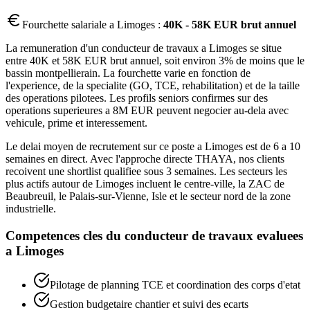
Fourchette salariale a
Limoges
:
40K - 58K EUR brut annuel
La remuneration d'un conducteur de travaux a Limoges se situe
entre 40K et 58K EUR brut annuel, soit environ 3% de moins que le
bassin montpellierain. La fourchette varie en fonction de
l'experience, de la specialite (GO, TCE, rehabilitation) et de la taille
des operations pilotees. Les profils seniors confirmes sur des
operations superieures a 8M EUR peuvent negocier au-dela avec
vehicule, prime et interessement.
Le delai moyen de recrutement sur ce poste a Limoges est de 6 a 10
semaines en direct. Avec l'approche directe THAYA, nos clients
recoivent une shortlist qualifiee sous 3 semaines. Les secteurs les
plus actifs autour de Limoges incluent le centre-ville, la ZAC de
Beaubreuil, le Palais-sur-Vienne, Isle et le secteur nord de la zone
industrielle.
Competences cles du
conducteur de travaux
evaluees
a
Limoges
Pilotage de planning TCE et coordination des corps d'etat
Gestion budgetaire chantier et suivi des ecarts