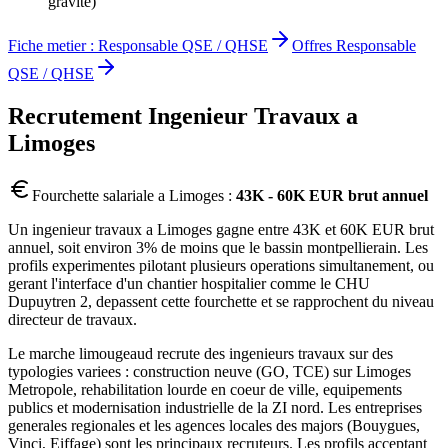
gravite)
Fiche metier :
Responsable QSE / QHSE
Offres
Responsable
QSE / QHSE
Recrutement
Ingenieur Travaux
a
Limoges
Fourchette salariale a
Limoges
:
43K - 60K EUR brut annuel
Un ingenieur travaux a Limoges gagne entre 43K et 60K EUR brut
annuel, soit environ 3% de moins que le bassin montpellierain. Les
profils experimentes pilotant plusieurs operations simultanement, ou
gerant l'interface d'un chantier hospitalier comme le CHU
Dupuytren 2, depassent cette fourchette et se rapprochent du niveau
directeur de travaux.
Le marche limougeaud recrute des ingenieurs travaux sur des
typologies variees : construction neuve (GO, TCE) sur Limoges
Metropole, rehabilitation lourde en coeur de ville, equipements
publics et modernisation industrielle de la ZI nord. Les entreprises
generales regionales et les agences locales des majors (Bouygues,
Vinci, Eiffage) sont les principaux recruteurs. Les profils acceptant