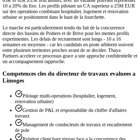
63K et 92K EUR brut annuel, avec un variable pouvant representer
10 a 20% du fixe. Les profils pilotant un CA superieur a 25M EUR
sur des operations combinant hospitalier, logement et renovation
urbaine se positionnent dans le haut de la fourchette.
Le marche est particulierement tendu du fait de la concurrence
directe des bassins de Poitiers et de Brive pour les memes profils
experimentes. Les delais de recrutement sont longs - 10 a 16
semaines en moyenne - car les candidats en poste arbitrent souvent
entre plusieurs territoires proches avant de se decider. Thaya
Partners accelere ce processus grace a une approche confidentielle et
un accompagnement rapproche.
Competences cles du
directeur de travaux
evaluees a
Limoges
Pilotage multi-operations (hospitalier, logement,
renovation urbaine)
Gestion de P&L et responsabilite du chiffre d'affaires
travaux
Management de conducteurs de travaux et encadrement
de pole
Relation client haut niveau face a la concurrence des