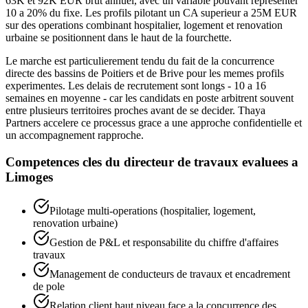
63K et 92K EUR brut annuel, avec un variable pouvant representer
10 a 20% du fixe. Les profils pilotant un CA superieur a 25M EUR
sur des operations combinant hospitalier, logement et renovation
urbaine se positionnent dans le haut de la fourchette.
Le marche est particulierement tendu du fait de la concurrence
directe des bassins de Poitiers et de Brive pour les memes profils
experimentes. Les delais de recrutement sont longs - 10 a 16
semaines en moyenne - car les candidats en poste arbitrent souvent
entre plusieurs territoires proches avant de se decider. Thaya
Partners accelere ce processus grace a une approche confidentielle et
un accompagnement rapproche.
Competences cles du
directeur de travaux
evaluees a
Limoges
Pilotage multi-operations (hospitalier, logement,
renovation urbaine)
Gestion de P&L et responsabilite du chiffre d'affaires
travaux
Management de conducteurs de travaux et encadrement
de pole
Relation client haut niveau face a la concurrence des