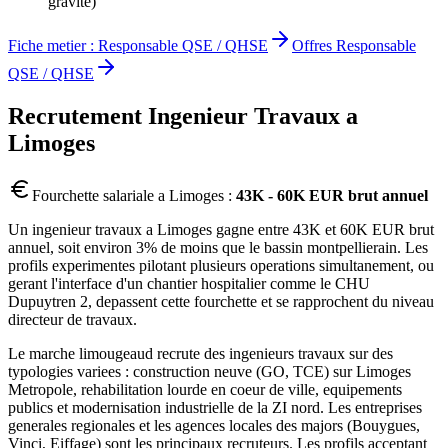
gravite)
Fiche metier :
Responsable QSE / QHSE
Offres
Responsable
QSE / QHSE
Recrutement
Ingenieur Travaux
a
Limoges
Fourchette salariale a
Limoges
:
43K - 60K EUR brut annuel
Un ingenieur travaux a Limoges gagne entre 43K et 60K EUR brut
annuel, soit environ 3% de moins que le bassin montpellierain. Les
profils experimentes pilotant plusieurs operations simultanement, ou
gerant l'interface d'un chantier hospitalier comme le CHU
Dupuytren 2, depassent cette fourchette et se rapprochent du niveau
directeur de travaux.
Le marche limougeaud recrute des ingenieurs travaux sur des
typologies variees : construction neuve (GO, TCE) sur Limoges
Metropole, rehabilitation lourde en coeur de ville, equipements
publics et modernisation industrielle de la ZI nord. Les entreprises
generales regionales et les agences locales des majors (Bouygues,
Vinci, Eiffage) sont les principaux recruteurs. Les profils acceptant