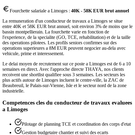
Fourchette salariale a
Limoges
:
40K - 58K EUR brut annuel
La remuneration d'un conducteur de travaux a Limoges se situe
entre 40K et 58K EUR brut annuel, soit environ 3% de moins que le
bassin montpellierain. La fourchette varie en fonction de
l'experience, de la specialite (GO, TCE, rehabilitation) et de la taille
des operations pilotees. Les profils seniors confirmes sur des
operations superieures a 8M EUR peuvent negocier au-dela avec
vehicule, prime et interessement.
Le delai moyen de recrutement sur ce poste a Limoges est de 6 a 10
semaines en direct. Avec l'approche directe THAYA, nos clients
recoivent une shortlist qualifiee sous 3 semaines. Les secteurs les
plus actifs autour de Limoges incluent le centre-ville, la ZAC de
Beaubreuil, le Palais-sur-Vienne, Isle et le secteur nord de la zone
industrielle.
Competences cles du
conducteur de travaux
evaluees
a
Limoges
Pilotage de planning TCE et coordination des corps d'etat
Gestion budgetaire chantier et suivi des ecarts