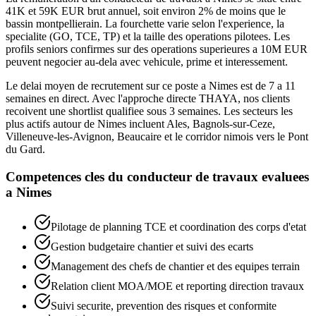
41K et 59K EUR brut annuel, soit environ 2% de moins que le
bassin montpellierain. La fourchette varie selon l'experience, la
specialite (GO, TCE, TP) et la taille des operations pilotees. Les
profils seniors confirmes sur des operations superieures a 10M EUR
peuvent negocier au-dela avec vehicule, prime et interessement.
Le delai moyen de recrutement sur ce poste a Nimes est de 7 a 11
semaines en direct. Avec l'approche directe THAYA, nos clients
recoivent une shortlist qualifiee sous 3 semaines. Les secteurs les
plus actifs autour de Nimes incluent Ales, Bagnols-sur-Ceze,
Villeneuve-les-Avignon, Beaucaire et le corridor nimois vers le Pont
du Gard.
Competences cles du
conducteur de travaux
evaluees
a
Nimes
Pilotage de planning TCE et coordination des corps d'etat
Gestion budgetaire chantier et suivi des ecarts
Management des chefs de chantier et des equipes terrain
Relation client MOA/MOE et reporting direction travaux
Suivi securite, prevention des risques et conformite