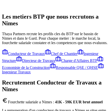
Les metiers BTP que nous recrutons a
Nimes
Thaya Partners recrute les profils cles du BTP sur le bassin de
Nimes
et dans le Gard
. Pour chaque metier : le marche local, la
fourchette salariale constatee et les competences que nous evaluons.
Conducteur de Travaux
Chef de Chantier
Ingenieur
Structure
Directeur de Travaux
Charge d'Affaires BTP
Economiste de la Construction
Responsable QSE / QHSE
Ingenieur Travaux
Recrutement
Conducteur de Travaux
a
Nimes
Fourchette salariale a
Nimes
:
41K - 59K EUR brut annuel
La remuneration d'un conducteur de travaux a Nimes se situe entre