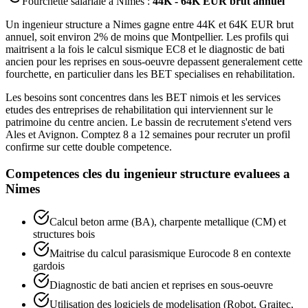
Fourchette salariale a
Nimes
:
44K - 64K EUR brut annuel
Un ingenieur structure a Nimes gagne entre 44K et 64K EUR brut
annuel, soit environ 2% de moins que Montpellier. Les profils qui
maitrisent a la fois le calcul sismique EC8 et le diagnostic de bati
ancien pour les reprises en sous-oeuvre depassent generalement cette
fourchette, en particulier dans les BET specialises en rehabilitation.
Les besoins sont concentres dans les BET nimois et les services
etudes des entreprises de rehabilitation qui interviennent sur le
patrimoine du centre ancien. Le bassin de recrutement s'etend vers
Ales et Avignon. Comptez 8 a 12 semaines pour recruter un profil
confirme sur cette double competence.
Competences cles du
ingenieur structure
evaluees a
Nimes
Calcul beton arme (BA), charpente metallique (CM) et
structures bois
Maitrise du calcul parasismique Eurocode 8 en contexte
gardois
Diagnostic de bati ancien et reprises en sous-oeuvre
Utilisation des logiciels de modelisation (Robot, Graitec,