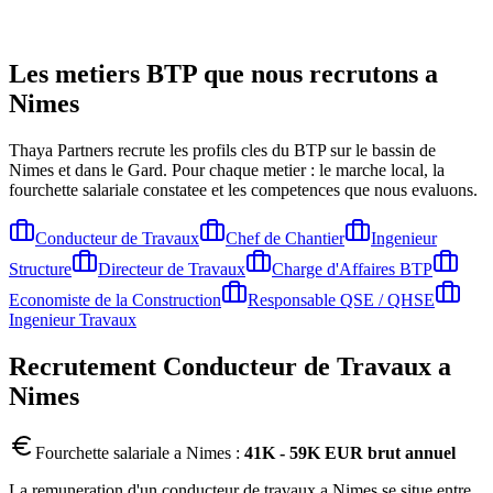
Les metiers BTP que nous recrutons a
Nimes
Thaya Partners recrute les profils cles du BTP sur le bassin de
Nimes
et dans le Gard
. Pour chaque metier : le marche local, la
fourchette salariale constatee et les competences que nous evaluons.
Conducteur de Travaux
Chef de Chantier
Ingenieur
Structure
Directeur de Travaux
Charge d'Affaires BTP
Economiste de la Construction
Responsable QSE / QHSE
Ingenieur Travaux
Recrutement
Conducteur de Travaux
a
Nimes
Fourchette salariale a
Nimes
:
41K - 59K EUR brut annuel
La remuneration d'un conducteur de travaux a Nimes se situe entre