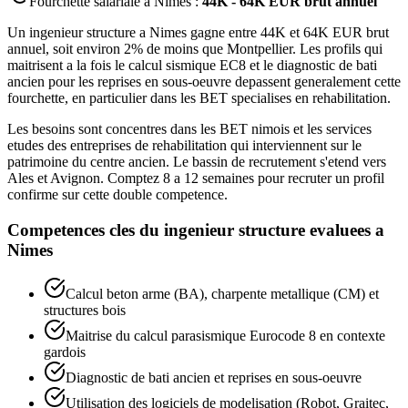
Fourchette salariale a
Nimes
:
44K - 64K EUR brut annuel
Un ingenieur structure a Nimes gagne entre 44K et 64K EUR brut
annuel, soit environ 2% de moins que Montpellier. Les profils qui
maitrisent a la fois le calcul sismique EC8 et le diagnostic de bati
ancien pour les reprises en sous-oeuvre depassent generalement cette
fourchette, en particulier dans les BET specialises en rehabilitation.
Les besoins sont concentres dans les BET nimois et les services
etudes des entreprises de rehabilitation qui interviennent sur le
patrimoine du centre ancien. Le bassin de recrutement s'etend vers
Ales et Avignon. Comptez 8 a 12 semaines pour recruter un profil
confirme sur cette double competence.
Competences cles du
ingenieur structure
evaluees a
Nimes
Calcul beton arme (BA), charpente metallique (CM) et
structures bois
Maitrise du calcul parasismique Eurocode 8 en contexte
gardois
Diagnostic de bati ancien et reprises en sous-oeuvre
Utilisation des logiciels de modelisation (Robot, Graitec,