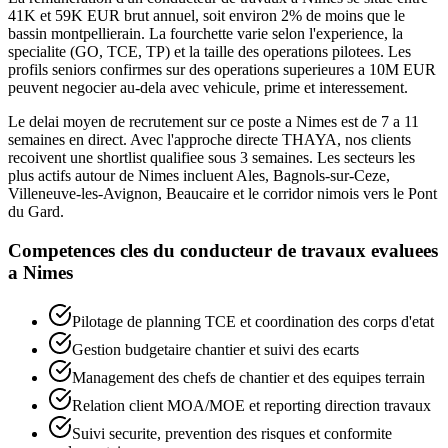
41K et 59K EUR brut annuel, soit environ 2% de moins que le
bassin montpellierain. La fourchette varie selon l'experience, la
specialite (GO, TCE, TP) et la taille des operations pilotees. Les
profils seniors confirmes sur des operations superieures a 10M EUR
peuvent negocier au-dela avec vehicule, prime et interessement.
Le delai moyen de recrutement sur ce poste a Nimes est de 7 a 11
semaines en direct. Avec l'approche directe THAYA, nos clients
recoivent une shortlist qualifiee sous 3 semaines. Les secteurs les
plus actifs autour de Nimes incluent Ales, Bagnols-sur-Ceze,
Villeneuve-les-Avignon, Beaucaire et le corridor nimois vers le Pont
du Gard.
Competences cles du
conducteur de travaux
evaluees
a
Nimes
Pilotage de planning TCE et coordination des corps d'etat
Gestion budgetaire chantier et suivi des ecarts
Management des chefs de chantier et des equipes terrain
Relation client MOA/MOE et reporting direction travaux
Suivi securite, prevention des risques et conformite