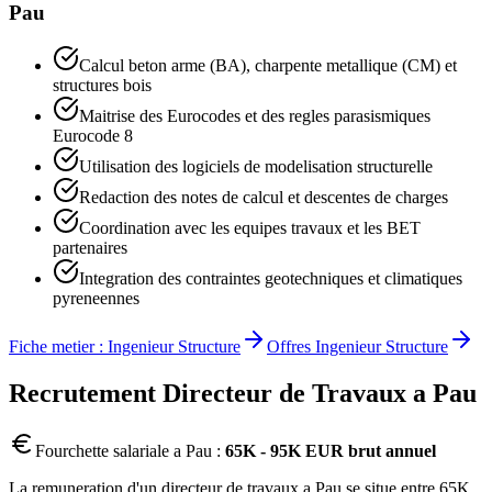
Pau
Calcul beton arme (BA), charpente metallique (CM) et
structures bois
Maitrise des Eurocodes et des regles parasismiques
Eurocode 8
Utilisation des logiciels de modelisation structurelle
Redaction des notes de calcul et descentes de charges
Coordination avec les equipes travaux et les BET
partenaires
Integration des contraintes geotechniques et climatiques
pyreneennes
Fiche metier :
Ingenieur Structure
Offres
Ingenieur Structure
Recrutement
Directeur de Travaux
a
Pau
Fourchette salariale a
Pau
:
65K - 95K EUR brut annuel
La remuneration d'un directeur de travaux a Pau se situe entre 65K