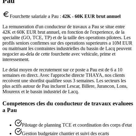
Pau
Fourchette salariale a
Pau
:
42K - 60K EUR brut annuel
La remuneration d'un conducteur de travaux a Pau se situe entre
42K et 60K EUR brut annuel, en fonction de l'experience, de la
specialite (GO, TCE, TP) et de la taille des operations pilotees. Les
profils seniors confirmes sur des operations superieures a 10M EUR
ou maitrisant les contraintes industrielles du bassin de Lacq peuvent
negocier au-dela de cette fourchette avec vehicule, prime et
interessement.
Le delai moyen de recrutement sur ce poste a Pau est de 6 a 10
semaines en direct. Avec l'approche directe THAYA, nos clients
recoivent une shortlist qualifiee sous 3 semaines. Les secteurs les
plus actifs autour de Pau incluent Lescar, Billere, Jurancon, Lons,
Mourenx et le bassin industriel de Lacq.
Competences cles du
conducteur de travaux
evaluees
a
Pau
Pilotage de planning TCE et coordination des corps d'etat
Gestion budgetaire chantier et suivi des ecarts