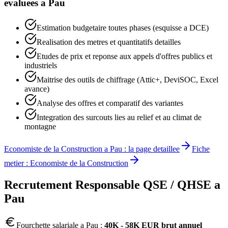
evaluees a
Pau
Estimation budgetaire toutes phases (esquisse a DCE)
Realisation des metres et quantitatifs detailles
Etudes de prix et reponse aux appels d'offres publics et
industriels
Maitrise des outils de chiffrage (Attic+, DeviSOC, Excel
avance)
Analyse des offres et comparatif des variantes
Integration des surcouts lies au relief et au climat de
montagne
Economiste de la Construction
a
Pau
: la page detaillee
Fiche
metier :
Economiste de la Construction
Recrutement
Responsable QSE / QHSE
a
Pau
Fourchette salariale a
Pau
:
40K - 58K EUR brut annuel