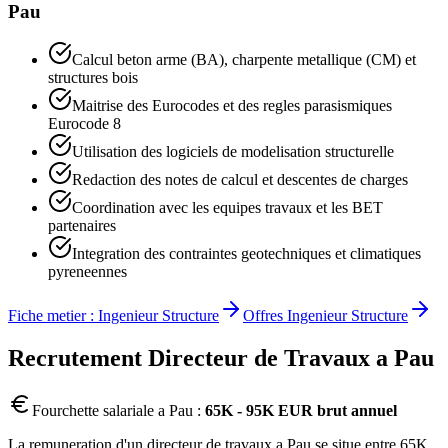
Pau
Calcul beton arme (BA), charpente metallique (CM) et
structures bois
Maitrise des Eurocodes et des regles parasismiques
Eurocode 8
Utilisation des logiciels de modelisation structurelle
Redaction des notes de calcul et descentes de charges
Coordination avec les equipes travaux et les BET
partenaires
Integration des contraintes geotechniques et climatiques
pyreneennes
Fiche metier :
Ingenieur Structure
Offres
Ingenieur Structure
Recrutement
Directeur de Travaux
a
Pau
Fourchette salariale a
Pau
:
65K - 95K EUR brut annuel
La remuneration d'un directeur de travaux a Pau se situe entre 65K