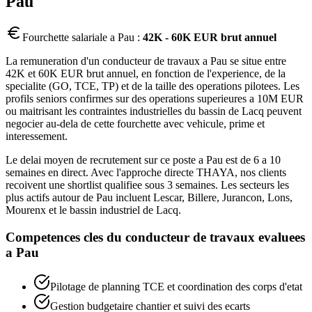
Pau
Fourchette salariale a
Pau
:
42K - 60K EUR brut annuel
La remuneration d'un conducteur de travaux a Pau se situe entre
42K et 60K EUR brut annuel, en fonction de l'experience, de la
specialite (GO, TCE, TP) et de la taille des operations pilotees. Les
profils seniors confirmes sur des operations superieures a 10M EUR
ou maitrisant les contraintes industrielles du bassin de Lacq peuvent
negocier au-dela de cette fourchette avec vehicule, prime et
interessement.
Le delai moyen de recrutement sur ce poste a Pau est de 6 a 10
semaines en direct. Avec l'approche directe THAYA, nos clients
recoivent une shortlist qualifiee sous 3 semaines. Les secteurs les
plus actifs autour de Pau incluent Lescar, Billere, Jurancon, Lons,
Mourenx et le bassin industriel de Lacq.
Competences cles du
conducteur de travaux
evaluees
a
Pau
Pilotage de planning TCE et coordination des corps d'etat
Gestion budgetaire chantier et suivi des ecarts