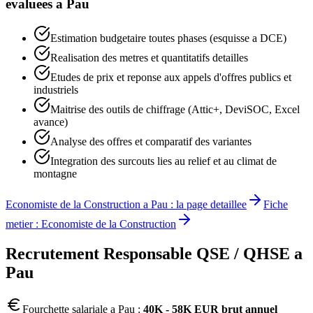
evaluees a
Pau
Estimation budgetaire toutes phases (esquisse a DCE)
Realisation des metres et quantitatifs detailles
Etudes de prix et reponse aux appels d'offres publics et
industriels
Maitrise des outils de chiffrage (Attic+, DeviSOC, Excel
avance)
Analyse des offres et comparatif des variantes
Integration des surcouts lies au relief et au climat de
montagne
Economiste de la Construction
a
Pau
: la page detaillee
Fiche
metier :
Economiste de la Construction
Recrutement
Responsable QSE / QHSE
a
Pau
Fourchette salariale a
Pau
:
40K - 58K EUR brut annuel