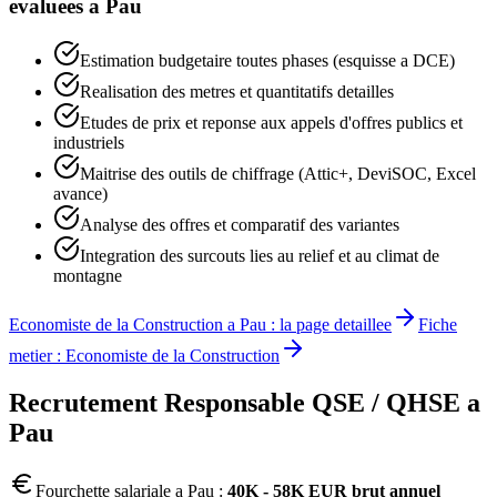
evaluees a
Pau
Estimation budgetaire toutes phases (esquisse a DCE)
Realisation des metres et quantitatifs detailles
Etudes de prix et reponse aux appels d'offres publics et
industriels
Maitrise des outils de chiffrage (Attic+, DeviSOC, Excel
avance)
Analyse des offres et comparatif des variantes
Integration des surcouts lies au relief et au climat de
montagne
Economiste de la Construction
a
Pau
: la page detaillee
Fiche
metier :
Economiste de la Construction
Recrutement
Responsable QSE / QHSE
a
Pau
Fourchette salariale a
Pau
:
40K - 58K EUR brut annuel