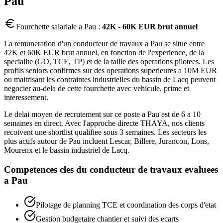
Pau
Fourchette salariale a
Pau
:
42K - 60K EUR brut annuel
La remuneration d'un conducteur de travaux a Pau se situe entre
42K et 60K EUR brut annuel, en fonction de l'experience, de la
specialite (GO, TCE, TP) et de la taille des operations pilotees. Les
profils seniors confirmes sur des operations superieures a 10M EUR
ou maitrisant les contraintes industrielles du bassin de Lacq peuvent
negocier au-dela de cette fourchette avec vehicule, prime et
interessement.
Le delai moyen de recrutement sur ce poste a Pau est de 6 a 10
semaines en direct. Avec l'approche directe THAYA, nos clients
recoivent une shortlist qualifiee sous 3 semaines. Les secteurs les
plus actifs autour de Pau incluent Lescar, Billere, Jurancon, Lons,
Mourenx et le bassin industriel de Lacq.
Competences cles du
conducteur de travaux
evaluees
a
Pau
Pilotage de planning TCE et coordination des corps d'etat
Gestion budgetaire chantier et suivi des ecarts