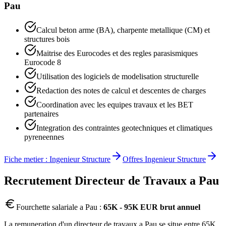
Pau
Calcul beton arme (BA), charpente metallique (CM) et
structures bois
Maitrise des Eurocodes et des regles parasismiques
Eurocode 8
Utilisation des logiciels de modelisation structurelle
Redaction des notes de calcul et descentes de charges
Coordination avec les equipes travaux et les BET
partenaires
Integration des contraintes geotechniques et climatiques
pyreneennes
Fiche metier :
Ingenieur Structure
Offres
Ingenieur Structure
Recrutement
Directeur de Travaux
a
Pau
Fourchette salariale a
Pau
:
65K - 95K EUR brut annuel
La remuneration d'un directeur de travaux a Pau se situe entre 65K