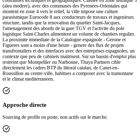
contraintes techniques et geographiques. Classee en zone sismique 3
(alea modere), avec des communes des Pyrenees-Orientales qui
montent en zone 4 vers le relief, la ville impose une culture
parasismique Eurocode 8 aux conducteurs de travaux et ingenieurs
structure, tandis que la renovation du quartier Saint-Jacques,
l'amenagement des abords de la gare TGV et l'activite du pole
logistique Saint-Charles alimentent un volume de chantiers regulier.
La proximite immediate de la Catalogne espagnole - Gerone et
Figueres sont a moins d'une heure - genere des flux de projets
transfrontaliers et des interfaces avec des entreprises espagnoles, un
contexte que peu de cabinets maitrisent. Sur un bassin d'emploi plus
restreint que Montpellier ou Narbonne, Thaya Partners cible
directement les cadres BTP du littoral catalan, de Canet-en-
Roussillon au centre-ville, habitues a composer avec la tramontane
et le climat mediterraneen.
Approche directe
Sourcing de profils en poste, non actifs sur le marche.