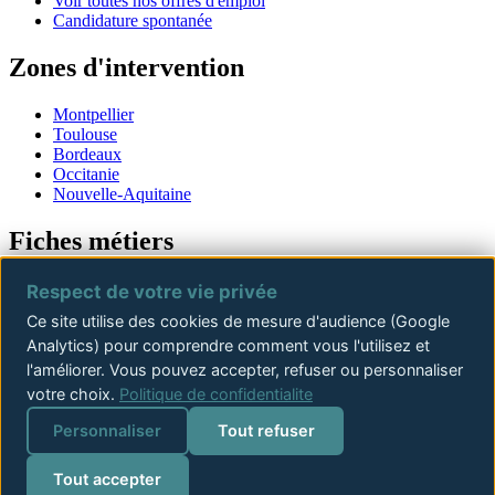
Voir toutes nos offres d'emploi
Candidature spontanée
Zones d'intervention
Montpellier
Toulouse
Bordeaux
Occitanie
Nouvelle-Aquitaine
Fiches métiers
Offres d'emploi
Respect de votre vie privée
Offres Conducteur de travaux
Ce site utilise des cookies de mesure d'audience (Google
Offres Chef de chantier
Analytics) pour comprendre comment vous l'utilisez et
Offres Ingénieur structure
Offres Directeur de travaux
l'améliorer. Vous pouvez accepter, refuser ou personnaliser
Offres Chargé d'affaires
votre choix.
Politique de confidentialite
Offres QSE BTP
Personnaliser
Tout refuser
©
2026
Thaya Partners
. Tous droits réservés.
Tout accepter
Mentions légales
Politique de confidentialité
Cookies