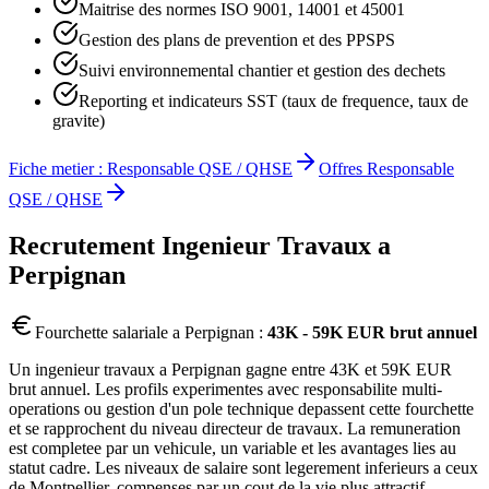
Maitrise des normes ISO 9001, 14001 et 45001
Gestion des plans de prevention et des PPSPS
Suivi environnemental chantier et gestion des dechets
Reporting et indicateurs SST (taux de frequence, taux de
gravite)
Fiche metier :
Responsable QSE / QHSE
Offres
Responsable
QSE / QHSE
Recrutement
Ingenieur Travaux
a
Perpignan
Fourchette salariale a
Perpignan
:
43K - 59K EUR brut annuel
Un ingenieur travaux a Perpignan gagne entre 43K et 59K EUR
brut annuel. Les profils experimentes avec responsabilite multi-
operations ou gestion d'un pole technique depassent cette fourchette
et se rapprochent du niveau directeur de travaux. La remuneration
est completee par un vehicule, un variable et les avantages lies au
statut cadre. Les niveaux de salaire sont legerement inferieurs a ceux
de Montpellier, compenses par un cout de la vie plus attractif.