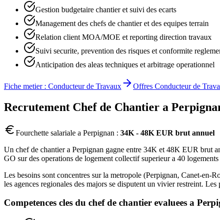
Gestion budgetaire chantier et suivi des ecarts
Management des chefs de chantier et des equipes terrain
Relation client MOA/MOE et reporting direction travaux
Suivi securite, prevention des risques et conformite regleme
Anticipation des aleas techniques et arbitrage operationnel
Fiche metier :
Conducteur de Travaux
Offres
Conducteur de Trav
Recrutement
Chef de Chantier
a
Perpigna
Fourchette salariale a
Perpignan
:
34K - 48K EUR brut annuel
Un chef de chantier a Perpignan gagne entre 34K et 48K EUR brut annu
GO sur des operations de logement collectif superieur a 40 logements s
Les besoins sont concentres sur la metropole (Perpignan, Canet-en-Rous
les agences regionales des majors se disputent un vivier restreint. Le
Competences cles du
chef de chantier
evaluees a
Perp