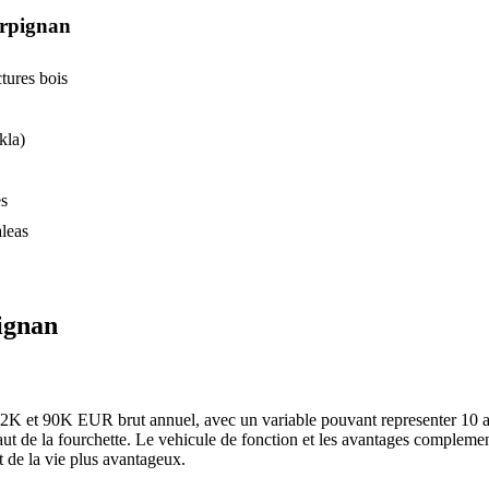
rpignan
tures bois
kla)
es
aleas
ignan
e 62K et 90K EUR brut annuel, avec un variable pouvant representer 10 
ut de la fourchette. Le vehicule de fonction et les avantages complemen
t de la vie plus avantageux.