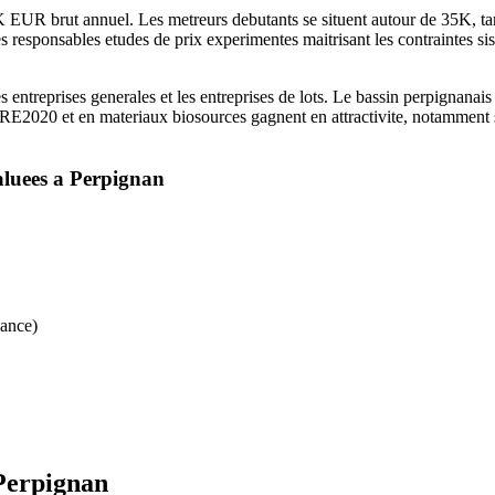
UR brut annuel. Les metreurs debutants se situent autour de 35K, tandi
s responsables etudes de prix experimentes maitrisant les contraintes sism
ntreprises generales et les entreprises de lots. Le bassin perpignanais es
 RE2020 et en materiaux biosources gagnent en attractivite, notamment s
luees a
Perpignan
vance)
Perpignan