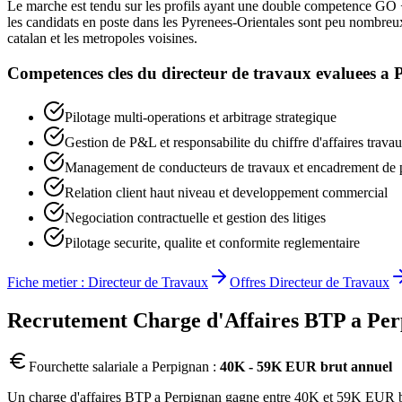
Le marche est tendu sur les profils ayant une double competence GO 
les candidats en poste dans les Pyrenees-Orientales sont peu nombreux
catalan et les metropoles voisines.
Competences cles du
directeur de travaux
evaluees a
Pilotage multi-operations et arbitrage strategique
Gestion de P&L et responsabilite du chiffre d'affaires trava
Management de conducteurs de travaux et encadrement de 
Relation client haut niveau et developpement commercial
Negociation contractuelle et gestion des litiges
Pilotage securite, qualite et conformite reglementaire
Fiche metier :
Directeur de Travaux
Offres
Directeur de Travaux
Recrutement
Charge d'Affaires BTP
a
Per
Fourchette salariale a
Perpignan
:
40K - 59K EUR brut annuel
Un charge d'affaires BTP a Perpignan gagne entre 40K et 59K EUR brut 