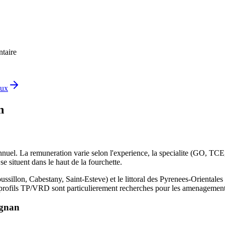
ntaire
aux
n
el. La remuneration varie selon l'experience, la specialite (GO, TCE,
e situent dans le haut de la fourchette.
sillon, Cabestany, Saint-Esteve) et le littoral des Pyrenees-Orientales 
s profils TP/VRD sont particulierement recherches pour les amenagements
ignan