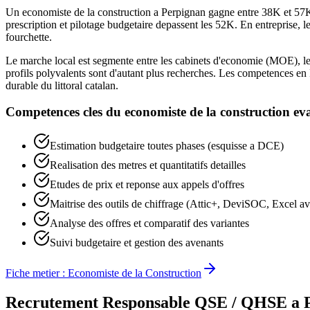
Un economiste de la construction a Perpignan gagne entre 38K et 57K E
prescription et pilotage budgetaire depassent les 52K. En entreprise, le
fourchette.
Le marche local est segmente entre les cabinets d'economie (MOE), les e
profils polyvalents sont d'autant plus recherches. Les competences en
durable du littoral catalan.
Competences cles du
economiste de la construction
eva
Estimation budgetaire toutes phases (esquisse a DCE)
Realisation des metres et quantitatifs detailles
Etudes de prix et reponse aux appels d'offres
Maitrise des outils de chiffrage (Attic+, DeviSOC, Excel a
Analyse des offres et comparatif des variantes
Suivi budgetaire et gestion des avenants
Fiche metier :
Economiste de la Construction
Recrutement
Responsable QSE / QHSE
a