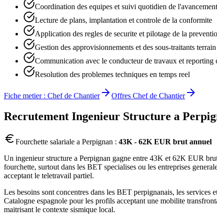
Coordination des equipes et suivi quotidien de l'avancemen
Lecture de plans, implantation et controle de la conformite
Application des regles de securite et pilotage de la preventi
Gestion des approvisionnements et des sous-traitants terrain
Communication avec le conducteur de travaux et reporting 
Resolution des problemes techniques en temps reel
Fiche metier :
Chef de Chantier
Offres
Chef de Chantier
Recrutement
Ingenieur Structure
a
Perpi
Fourchette salariale a
Perpignan
:
43K - 62K EUR brut annuel
Un ingenieur structure a Perpignan gagne entre 43K et 62K EUR brut an
fourchette, surtout dans les BET specialises ou les entreprises genera
acceptant le teletravail partiel.
Les besoins sont concentres dans les BET perpignanais, les services etu
Catalogne espagnole pour les profils acceptant une mobilite transfront
maitrisant le contexte sismique local.