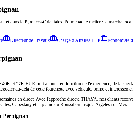
pignan
nan
et dans le Pyrenees-Orientales
. Pour chaque metier : le marche local
re
Directeur de Travaux
Charge d'Affaires BTP
Economiste d
rpignan
40K et 57K EUR brut annuel, en fonction de l'experience, de la speciali
ocier au-dela de cette fourchette avec vehicule, prime et interessemen
emaines en direct. Avec l'approche directe THAYA, nos clients recoivent 
altes, Cabestany et la plaine du Roussillon jusqu'a Argeles-sur-Mer.
 a
Perpignan