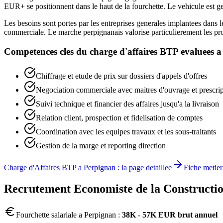
EUR+ se positionnent dans le haut de la fourchette. Le vehicule est 
Les besoins sont portes par les entreprises generales implantees dans le
commerciale. Le marche perpignanais valorise particulierement les profil
Competences cles du
charge d'affaires BTP
evaluees 
Chiffrage et etude de prix sur dossiers d'appels d'offres
Negociation commerciale avec maitres d'ouvrage et prescrip
Suivi technique et financier des affaires jusqu'a la livraison
Relation client, prospection et fidelisation de comptes
Coordination avec les equipes travaux et les sous-traitants
Gestion de la marge et reporting direction
Charge d'Affaires BTP
a
Perpignan
: la page detaillee
Fiche metier
Recrutement
Economiste de la Constructi
Fourchette salariale a
Perpignan
:
38K - 57K EUR brut annuel