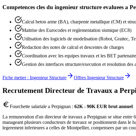
Competences cles du
ingenieur structure
evaluees a
Pe
Calcul beton arme (BA), charpente metallique (CM) et struc
Maitrise des Eurocodes et reglementation sismique (EC8)
Utilisation des logiciels de modelisation (Robot, Graitec, Te
Redaction des notes de calcul et descentes de charges
Coordination avec les equipes travaux et les BET partenair
Gestion des interfaces structure/execution et resolution des 
Fiche metier :
Ingenieur Structure
Offres
Ingenieur Structure
Recrutement
Directeur de Travaux
a
Perp
Fourchette salariale a
Perpignan
:
62K - 90K EUR brut annuel
La remuneration d'un directeur de travaux a Perpignan se situe entr
manageant plusieurs conducteurs de travaux se positionnent dans le ha
legerement inferieures a celles de Montpellier, compensees par un cou