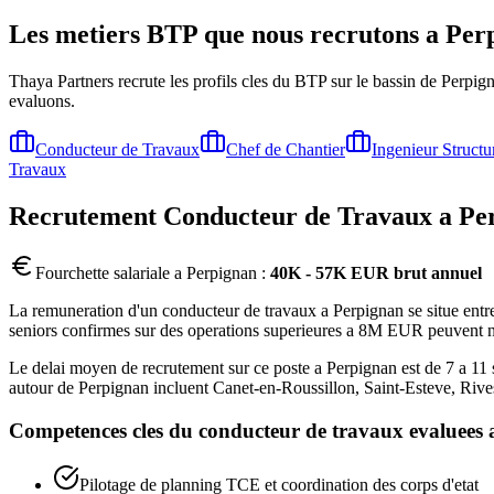
Les metiers BTP que nous recrutons a
Per
Thaya Partners recrute les profils cles du BTP sur le bassin de
Perpig
evaluons.
Conducteur de Travaux
Chef de Chantier
Ingenieur Structu
Travaux
Recrutement
Conducteur de Travaux
a
Pe
Fourchette salariale a
Perpignan
:
40K - 57K EUR brut annuel
La remuneration d'un conducteur de travaux a Perpignan se situe entre 
seniors confirmes sur des operations superieures a 8M EUR peuvent neg
Le delai moyen de recrutement sur ce poste a Perpignan est de 7 a 11 s
autour de Perpignan incluent Canet-en-Roussillon, Saint-Esteve, Rives
Competences cles du
conducteur de travaux
evaluees
Pilotage de planning TCE et coordination des corps d'etat