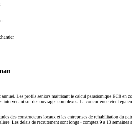
t
on
chantier
gnan
nuel. Les profils seniors maitrisant le calcul parasismique EC8 en zon
les intervenant sur des ouvrages complexes. La concurrence vient egalem
des des constructeurs locaux et les entreprises de rehabilitation du pat
aliere. Les delais de recrutement sont longs - comptez 9 a 13 semaines s