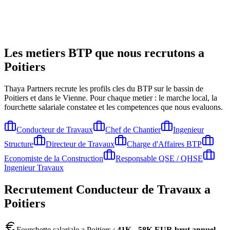
Les metiers BTP que nous recrutons a
Poitiers
Thaya Partners recrute les profils cles du BTP sur le bassin de
Poitiers
et dans le Vienne
. Pour chaque metier : le marche local, la
fourchette salariale constatee et les competences que nous evaluons.
Conducteur de Travaux
Chef de Chantier
Ingenieur
Structure
Directeur de Travaux
Charge d'Affaires BTP
Economiste de la Construction
Responsable QSE / QHSE
Ingenieur Travaux
Recrutement
Conducteur de Travaux
a
Poitiers
Fourchette salariale a
Poitiers
:
41K - 58K EUR brut annuel