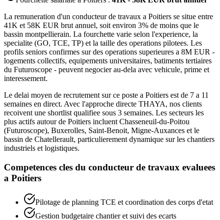
La remuneration d'un conducteur de travaux a Poitiers se situe entre
41K et 58K EUR brut annuel, soit environ 3% de moins que le
bassin montpellierain. La fourchette varie selon l'experience, la
specialite (GO, TCE, TP) et la taille des operations pilotees. Les
profils seniors confirmes sur des operations superieures a 8M EUR -
logements collectifs, equipements universitaires, batiments tertiaires
du Futuroscope - peuvent negocier au-dela avec vehicule, prime et
interessement.
Le delai moyen de recrutement sur ce poste a Poitiers est de 7 a 11
semaines en direct. Avec l'approche directe THAYA, nos clients
recoivent une shortlist qualifiee sous 3 semaines. Les secteurs les
plus actifs autour de Poitiers incluent Chasseneuil-du-Poitou
(Futuroscope), Buxerolles, Saint-Benoit, Migne-Auxances et le
bassin de Chatellerault, particulierement dynamique sur les chantiers
industriels et logistiques.
Competences cles du
conducteur de travaux
evaluees
a
Poitiers
Pilotage de planning TCE et coordination des corps d'etat
Gestion budgetaire chantier et suivi des ecarts