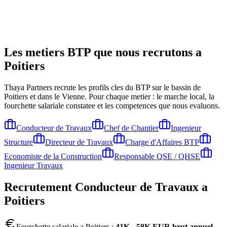
Les metiers BTP que nous recrutons a
Poitiers
Thaya Partners recrute les profils cles du BTP sur le bassin de
Poitiers
et dans le Vienne
. Pour chaque metier : le marche local, la
fourchette salariale constatee et les competences que nous evaluons.
Conducteur de Travaux
Chef de Chantier
Ingenieur
Structure
Directeur de Travaux
Charge d'Affaires BTP
Economiste de la Construction
Responsable QSE / QHSE
Ingenieur Travaux
Recrutement
Conducteur de Travaux
a
Poitiers
Fourchette salariale a
Poitiers
:
41K - 58K EUR brut annuel