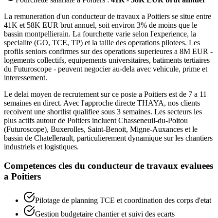
La remuneration d'un conducteur de travaux a Poitiers se situe entre
41K et 58K EUR brut annuel, soit environ 3% de moins que le
bassin montpellierain. La fourchette varie selon l'experience, la
specialite (GO, TCE, TP) et la taille des operations pilotees. Les
profils seniors confirmes sur des operations superieures a 8M EUR -
logements collectifs, equipements universitaires, batiments tertiaires
du Futuroscope - peuvent negocier au-dela avec vehicule, prime et
interessement.
Le delai moyen de recrutement sur ce poste a Poitiers est de 7 a 11
semaines en direct. Avec l'approche directe THAYA, nos clients
recoivent une shortlist qualifiee sous 3 semaines. Les secteurs les
plus actifs autour de Poitiers incluent Chasseneuil-du-Poitou
(Futuroscope), Buxerolles, Saint-Benoit, Migne-Auxances et le
bassin de Chatellerault, particulierement dynamique sur les chantiers
industriels et logistiques.
Competences cles du
conducteur de travaux
evaluees
a
Poitiers
Pilotage de planning TCE et coordination des corps d'etat
Gestion budgetaire chantier et suivi des ecarts