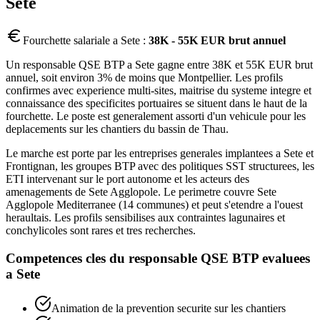
Sete
Fourchette salariale a
Sete
:
38K - 55K EUR brut annuel
Un responsable QSE BTP a Sete gagne entre 38K et 55K EUR brut
annuel, soit environ 3% de moins que Montpellier. Les profils
confirmes avec experience multi-sites, maitrise du systeme integre et
connaissance des specificites portuaires se situent dans le haut de la
fourchette. Le poste est generalement assorti d'un vehicule pour les
deplacements sur les chantiers du bassin de Thau.
Le marche est porte par les entreprises generales implantees a Sete et
Frontignan, les groupes BTP avec des politiques SST structurees, les
ETI intervenant sur le port autonome et les acteurs des
amenagements de Sete Agglopole. Le perimetre couvre Sete
Agglopole Mediterranee (14 communes) et peut s'etendre a l'ouest
heraultais. Les profils sensibilises aux contraintes lagunaires et
conchylicoles sont rares et tres recherches.
Competences cles du
responsable QSE BTP
evaluees
a
Sete
Animation de la prevention securite sur les chantiers