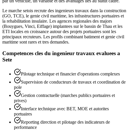
par un vehicule, un variable et des avantages lies au statut cadre.
Le marche setois recrute des ingenieurs travaux dans la construction
(GO, TCE), le genie civil maritime, les infrastructures portuaires et
la rehabilitation insulaire. Les agences regionales des majors
(Bouygues, Vinci, Eiffage) implantees sur le bassin de Thau et les
ETI locales en croissance autour des projets portuaires sont les
principaux recruteurs. Les profils combinant batiment et genie civil
maritime sont rares et tres demandes.
Competences cles du
ingenieur travaux
evaluees a
Sete
Pilotage technique et financier d'operations complexes
Supervision de conducteurs de travaux et coordination de
pole
Gestion contractuelle (marches publics portuaires et
prives)
Interface technique avec BET, MOE et autorites
portuaires
Reporting direction et pilotage des indicateurs de
performance