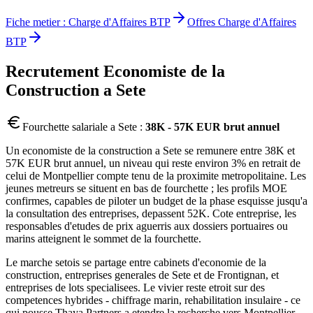
Fiche metier :
Charge d'Affaires BTP
Offres
Charge d'Affaires
BTP
Recrutement
Economiste de la
Construction
a
Sete
Fourchette salariale a
Sete
:
38K - 57K EUR brut annuel
Un economiste de la construction a Sete se remunere entre 38K et
57K EUR brut annuel, un niveau qui reste environ 3% en retrait de
celui de Montpellier compte tenu de la proximite metropolitaine. Les
jeunes metreurs se situent en bas de fourchette ; les profils MOE
confirmes, capables de piloter un budget de la phase esquisse jusqu'a
la consultation des entreprises, depassent 52K. Cote entreprise, les
responsables d'etudes de prix aguerris aux dossiers portuaires ou
marins atteignent le sommet de la fourchette.
Le marche setois se partage entre cabinets d'economie de la
construction, entreprises generales de Sete et de Frontignan, et
entreprises de lots specialisees. Le vivier reste etroit sur des
competences hybrides - chiffrage marin, rehabilitation insulaire - ce
qui pousse Thaya Partners a etendre la recherche vers Montpellier,