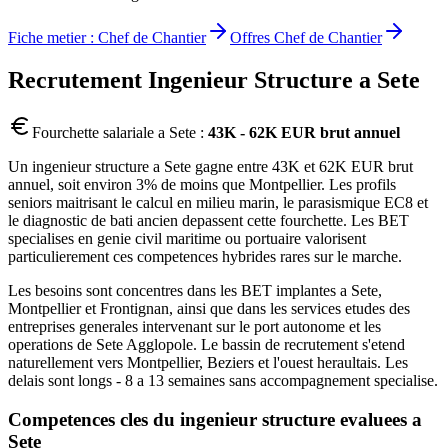
Fiche metier :
Chef de Chantier
Offres
Chef de Chantier
Recrutement
Ingenieur Structure
a
Sete
Fourchette salariale a
Sete
:
43K - 62K EUR brut annuel
Un ingenieur structure a Sete gagne entre 43K et 62K EUR brut
annuel, soit environ 3% de moins que Montpellier. Les profils
seniors maitrisant le calcul en milieu marin, le parasismique EC8 et
le diagnostic de bati ancien depassent cette fourchette. Les BET
specialises en genie civil maritime ou portuaire valorisent
particulierement ces competences hybrides rares sur le marche.
Les besoins sont concentres dans les BET implantes a Sete,
Montpellier et Frontignan, ainsi que dans les services etudes des
entreprises generales intervenant sur le port autonome et les
operations de Sete Agglopole. Le bassin de recrutement s'etend
naturellement vers Montpellier, Beziers et l'ouest heraultais. Les
delais sont longs - 8 a 13 semaines sans accompagnement specialise.
Competences cles du
ingenieur structure
evaluees a
Sete