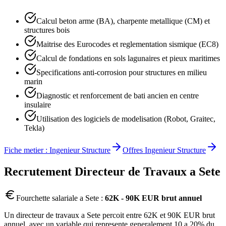
Calcul beton arme (BA), charpente metallique (CM) et
structures bois
Maitrise des Eurocodes et reglementation sismique (EC8)
Calcul de fondations en sols lagunaires et pieux maritimes
Specifications anti-corrosion pour structures en milieu
marin
Diagnostic et renforcement de bati ancien en centre
insulaire
Utilisation des logiciels de modelisation (Robot, Graitec,
Tekla)
Fiche metier :
Ingenieur Structure
Offres
Ingenieur Structure
Recrutement
Directeur de Travaux
a
Sete
Fourchette salariale a
Sete
:
62K - 90K EUR brut annuel
Un directeur de travaux a Sete percoit entre 62K et 90K EUR brut
annuel, avec un variable qui represente generalement 10 a 20% du