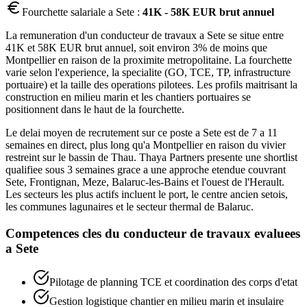
Fourchette salariale a
Sete
:
41K - 58K EUR brut annuel
La remuneration d'un conducteur de travaux a Sete se situe entre
41K et 58K EUR brut annuel, soit environ 3% de moins que
Montpellier en raison de la proximite metropolitaine. La fourchette
varie selon l'experience, la specialite (GO, TCE, TP, infrastructure
portuaire) et la taille des operations pilotees. Les profils maitrisant la
construction en milieu marin et les chantiers portuaires se
positionnent dans le haut de la fourchette.
Le delai moyen de recrutement sur ce poste a Sete est de 7 a 11
semaines en direct, plus long qu'a Montpellier en raison du vivier
restreint sur le bassin de Thau. Thaya Partners presente une shortlist
qualifiee sous 3 semaines grace a une approche etendue couvrant
Sete, Frontignan, Meze, Balaruc-les-Bains et l'ouest de l'Herault.
Les secteurs les plus actifs incluent le port, le centre ancien setois,
les communes lagunaires et le secteur thermal de Balaruc.
Competences cles du
conducteur de travaux
evaluees
a
Sete
Pilotage de planning TCE et coordination des corps d'etat
Gestion logistique chantier en milieu marin et insulaire