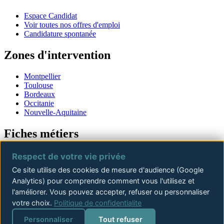
Espace Candidat
Voir toutes nos offres d'emploi
Candidature spontanée
Zones d'intervention
Montpellier
Toulouse
Bordeaux
Occitanie
Nouvelle-Aquitaine
Fiches métiers
Offres d'emploi
Respect de votre vie privée
Offres Conducteur de travaux
Ce site utilise des cookies de mesure d'audience (Google
Offres Chef de chantier
Analytics) pour comprendre comment vous l'utilisez et
Offres Ingénieur structure
Offres Directeur de travaux
l'améliorer. Vous pouvez accepter, refuser ou personnaliser
Offres Chargé d'affaires
votre choix.
Politique de confidentialite
Offres QSE BTP
Personnaliser
Tout refuser