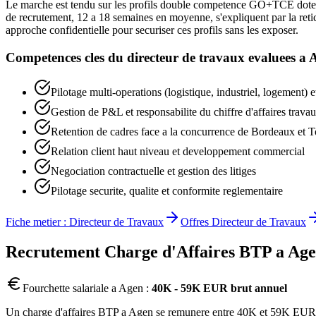
Le marche est tendu sur les profils double competence GO+TCE dotes d
de recrutement, 12 a 18 semaines en moyenne, s'expliquent par la reti
approche confidentielle pour securiser ces profils sans les exposer.
Competences cles du
directeur de travaux
evaluees a
Pilotage multi-operations (logistique, industriel, logement) e
Gestion de P&L et responsabilite du chiffre d'affaires trava
Retention de cadres face a la concurrence de Bordeaux et 
Relation client haut niveau et developpement commercial
Negociation contractuelle et gestion des litiges
Pilotage securite, qualite et conformite reglementaire
Fiche metier :
Directeur de Travaux
Offres
Directeur de Travaux
Recrutement
Charge d'Affaires BTP
a
Age
Fourchette salariale a
Agen
:
40K - 59K EUR brut annuel
Un charge d'affaires BTP a Agen se remunere entre 40K et 59K EUR brut