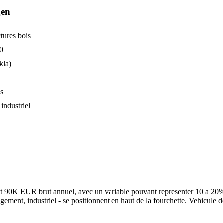
en
tures bois
20
kla)
es
industriel
t 90K EUR brut annuel, avec un variable pouvant representer 10 a 20% du
 logement, industriel - se positionnent en haut de la fourchette. Vehicul