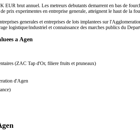
 EUR brut annuel. Les metreurs debutants demarrent en bas de fourchet
e prix experimentes en entreprise generale, atteignent le haut de la fou
treprises generales et entreprises de lots implantees sur l'Agglomeration
frage logistique/industriel et connaissance des marches publics du Depart
luees a
Agen
ntaires (ZAC Tap d'Or, filiere fruits et pruneaux)
eration d'Agen
vance)
Agen