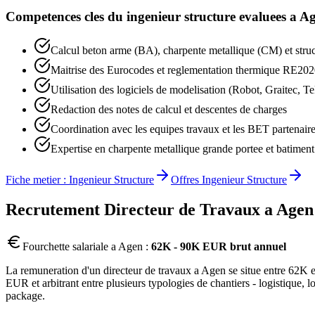
Competences cles du
ingenieur structure
evaluees a
Ag
Calcul beton arme (BA), charpente metallique (CM) et struc
Maitrise des Eurocodes et reglementation thermique RE20
Utilisation des logiciels de modelisation (Robot, Graitec, Te
Redaction des notes de calcul et descentes de charges
Coordination avec les equipes travaux et les BET partenair
Expertise en charpente metallique grande portee et batiment 
Fiche metier :
Ingenieur Structure
Offres
Ingenieur Structure
Recrutement
Directeur de Travaux
a
Agen
Fourchette salariale a
Agen
:
62K - 90K EUR brut annuel
La remuneration d'un directeur de travaux a Agen se situe entre 62K e
EUR et arbitrant entre plusieurs typologies de chantiers - logistique,
package.