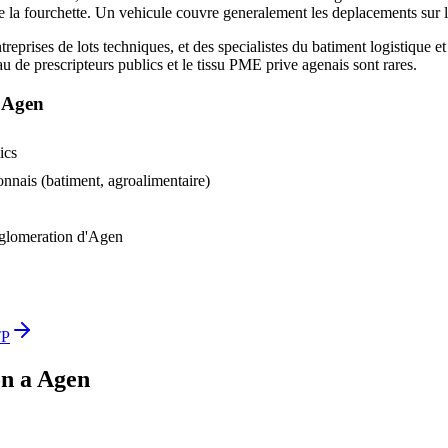
la fourchette. Un vehicule couvre generalement les deplacements sur l
eprises de lots techniques, et des specialistes du batiment logistique e
au de prescripteurs publics et le tissu PME prive agenais sont rares.
a
Agen
ics
nais (batiment, agroalimentaire)
gglomeration d'Agen
TP
on
a
Agen