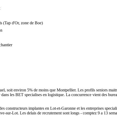
t
iels (Tap d'Or, zone de Boe)
on
chantier
 soit environ 5% de moins que Montpellier. Les profils seniors maitris
ier dans les BET specialises en logistique. La concurrence vient des burea
es constructeurs implantes en Lot-et-Garonne et les entreprises speciali
-sur-Lot. Les delais de recrutement sont longs - comptez 9 a 13 semain