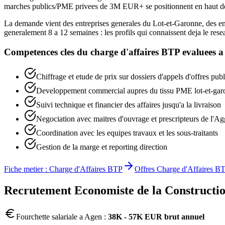
marches publics/PME privees de 3M EUR+ se positionnent en haut de 
La demande vient des entreprises generales du Lot-et-Garonne, des entr
generalement 8 a 12 semaines : les profils qui connaissent deja le rese
Competences cles du
charge d'affaires BTP
evaluees 
Chiffrage et etude de prix sur dossiers d'appels d'offres publ
Developpement commercial aupres du tissu PME lot-et-garon
Suivi technique et financier des affaires jusqu'a la livraison
Negociation avec maitres d'ouvrage et prescripteurs de l'A
Coordination avec les equipes travaux et les sous-traitants
Gestion de la marge et reporting direction
Fiche metier :
Charge d'Affaires BTP
Offres
Charge d'Affaires B
Recrutement
Economiste de la Constructi
Fourchette salariale a
Agen
:
38K - 57K EUR brut annuel