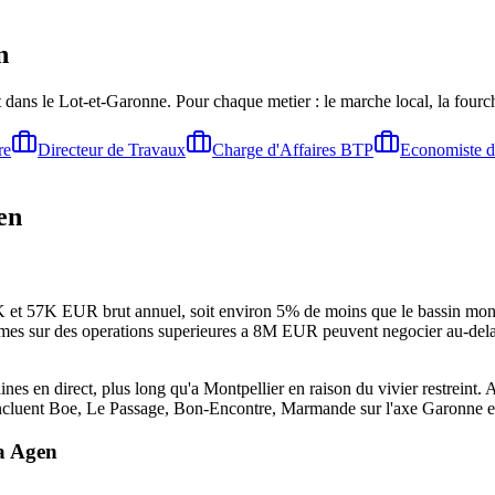
n
 dans le Lot-et-Garonne
. Pour chaque metier : le marche local, la fourc
re
Directeur de Travaux
Charge d'Affaires BTP
Economiste d
en
et 57K EUR brut annuel, soit environ 5% de moins que le bassin montpel
nfirmes sur des operations superieures a 8M EUR peuvent negocier au-de
es en direct, plus long qu'a Montpellier en raison du vivier restreint.
en incluent Boe, Le Passage, Bon-Encontre, Marmande sur l'axe Garonne 
a
Agen