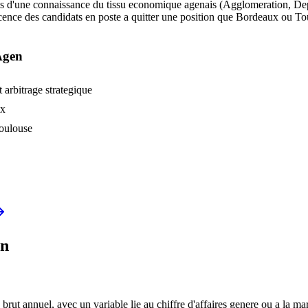
'une connaissance du tissu economique agenais (Agglomeration, Departem
cence des candidats en poste a quitter une position que Bordeaux ou Tou
Agen
t arbitrage strategique
ux
Toulouse
n
 annuel, avec un variable lie au chiffre d'affaires genere ou a la marg