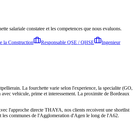
hette salariale constatee et les competences que nous evaluons.
e la Construction
Responsable QSE / QHSE
Ingenieur
lierain. La fourchette varie selon l'experience, la specialite (GO,
la avec vehicule, prime et interessement. La proximite de Bordeaux
 Avec l'approche directe THAYA, nos clients recoivent une shortlist
et les communes de l'Agglomeration d'Agen le long de l'A62.