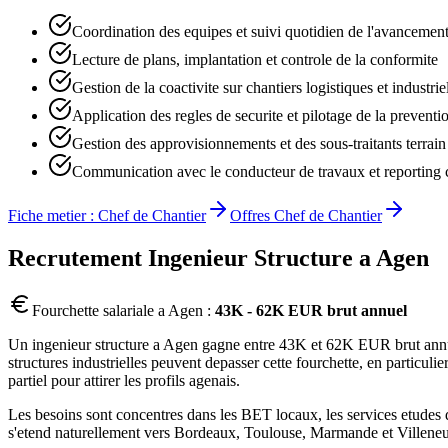
Coordination des equipes et suivi quotidien de l'avancemen
Lecture de plans, implantation et controle de la conformite
Gestion de la coactivite sur chantiers logistiques et industr
Application des regles de securite et pilotage de la preventi
Gestion des approvisionnements et des sous-traitants terrain
Communication avec le conducteur de travaux et reporting 
Fiche metier :
Chef de Chantier
Offres
Chef de Chantier
Recrutement
Ingenieur Structure
a
Agen
Fourchette salariale a
Agen
:
43K - 62K EUR brut annuel
Un ingenieur structure a Agen gagne entre 43K et 62K EUR brut annuel,
structures industrielles peuvent depasser cette fourchette, en particul
partiel pour attirer les profils agenais.
Les besoins sont concentres dans les BET locaux, les services etudes d
s'etend naturellement vers Bordeaux, Toulouse, Marmande et Villeneuve