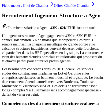
Fiche metier :
Chef de Chantier
Offres
Chef de Chantier
Recrutement
Ingenieur Structure
a
Agen
Fourchette salariale a
Agen
:
43K - 62K EUR brut annuel
Un ingenieur structure a Agen gagne entre 43K et 62K EUR brut
annuel, soit environ 5% de moins que Montpellier. Les profils
seniors maitrisant la charpente metallique de grande portee et le
calcul de structures industrielles peuvent depasser cette fourchette,
en particulier dans les BET specialises en logistique. La concurrence
vient des bureaux d'etudes bordelais et toulousains qui proposent du
teletravail partiel pour attirer les profils agenais.
Les besoins sont concentres dans les BET locaux, les services
etudes des constructeurs implantes en Lot-et-Garonne et les
entreprises specialisees en batiment industriel et logistique. Le bassin
de recrutement s'etend naturellement vers Bordeaux, Toulouse,
Marmande et Villeneuve-sur-Lot. Les delais de recrutement sont
longs - comptez 9 a 13 semaines sans accompagnement specialise -
du fait du vivier restreint.
Competences cles du
ingenieur structure
evaluees a