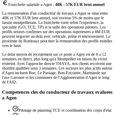
Fourchette salariale a
Agen
:
40K - 57K EUR brut annuel
La remuneration d'un conducteur de travaux a Agen se situe entre
40K et 57K EUR brut annuel, soit environ 5% de moins que le
bassin montpellierain. La fourchette varie selon l'experience, la
specialite (GO, TCE, TP) et la taille des operations pilotees. Les
profils seniors confirmes sur des operations superieures a 8M EUR
peuvent negocier au-dela avec vehicule, prime et interessement. La
proximite de Bordeaux peut tirer la remuneration des profils mobiles
vers le haut.
Le delai moyen de recrutement sur ce poste a Agen est de 8 a 12
semaines en direct, plus long qu'a Montpellier en raison du vivier
restreint. Avec l'approche directe THAYA, nos clients recoivent une
shortlist qualifiee sous 3 semaines. Les secteurs les plus actifs autour
d'Agen incluent Boe, Le Passage, Bon-Encontre, Marmande sur
l'axe Garonne et les communes de l'Agglomeration d'Agen le long
de l'A62.
Competences cles du
conducteur de travaux
evaluees
a
Agen
Pilotage de planning TCE et coordination des corps d'etat