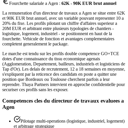
Fourchette salariale a
Agen
:
62K - 90K EUR brut annuel
La remuneration d'un directeur de travaux a Agen se situe entre 62K
et 90K EUR brut annuel, avec un variable pouvant representer 10 a
20% du fixe. Les profils pilotant un chiffre d'affaires superieur a
20M EUR et arbitrant entre plusieurs typologies de chantiers -
logistique, logement, industriel - se positionnent en haut de la
fourchette. Vehicule de fonction et avantages complementaires
completent generalement le package.
Le marche est tendu sur les profils double competence GO+TCE
dotes d'une connaissance du tissu economique agenais
(Agglomeration, Departement, bailleurs, industriels et logisticiens de
Tap d'Or). Les delais de recrutement, 12 a 18 semaines en moyenne,
s'expliquent par la reticence des candidats en poste a quitter une
position que Bordeaux ou Toulouse cherchent parfois a leur
reprendre. Thaya Partners intervient en approche confidentielle pour
securiser ces profils sans les exposer.
Competences cles du
directeur de travaux
evaluees a
Agen
Pilotage multi-operations (logistique, industriel, logement)
et arbitrage strategique