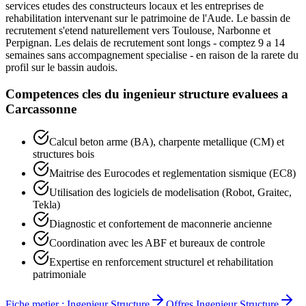
services etudes des constructeurs locaux et les entreprises de
rehabilitation intervenant sur le patrimoine de l'Aude. Le bassin de
recrutement s'etend naturellement vers Toulouse, Narbonne et
Perpignan. Les delais de recrutement sont longs - comptez 9 a 14
semaines sans accompagnement specialise - en raison de la rarete du
profil sur le bassin audois.
Competences cles du
ingenieur structure
evaluees a
Carcassonne
Calcul beton arme (BA), charpente metallique (CM) et
structures bois
Maitrise des Eurocodes et reglementation sismique (EC8)
Utilisation des logiciels de modelisation (Robot, Graitec,
Tekla)
Diagnostic et confortement de maconnerie ancienne
Coordination avec les ABF et bureaux de controle
Expertise en renforcement structurel et rehabilitation
patrimoniale
Fiche metier :
Ingenieur Structure
Offres
Ingenieur Structure