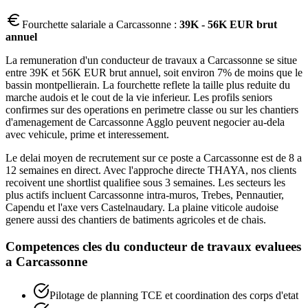
Fourchette salariale a
Carcassonne
:
39K - 56K EUR brut
annuel
La remuneration d'un conducteur de travaux a Carcassonne se situe
entre 39K et 56K EUR brut annuel, soit environ 7% de moins que le
bassin montpellierain. La fourchette reflete la taille plus reduite du
marche audois et le cout de la vie inferieur. Les profils seniors
confirmes sur des operations en perimetre classe ou sur les chantiers
d'amenagement de Carcassonne Agglo peuvent negocier au-dela
avec vehicule, prime et interessement.
Le delai moyen de recrutement sur ce poste a Carcassonne est de 8 a
12 semaines en direct. Avec l'approche directe THAYA, nos clients
recoivent une shortlist qualifiee sous 3 semaines. Les secteurs les
plus actifs incluent Carcassonne intra-muros, Trebes, Pennautier,
Capendu et l'axe vers Castelnaudary. La plaine viticole audoise
genere aussi des chantiers de batiments agricoles et de chais.
Competences cles du
conducteur de travaux
evaluees
a
Carcassonne
Pilotage de planning TCE et coordination des corps d'etat