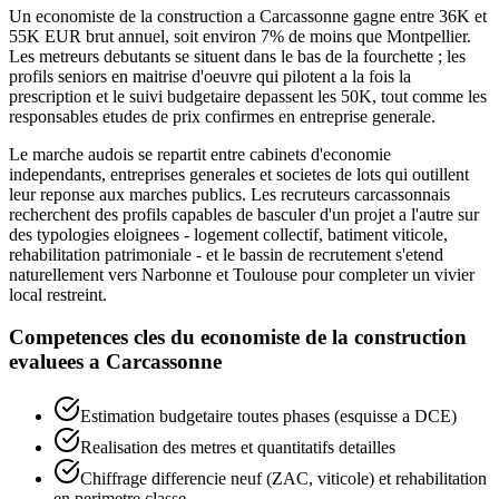
Un economiste de la construction a Carcassonne gagne entre 36K et
55K EUR brut annuel, soit environ 7% de moins que Montpellier.
Les metreurs debutants se situent dans le bas de la fourchette ; les
profils seniors en maitrise d'oeuvre qui pilotent a la fois la
prescription et le suivi budgetaire depassent les 50K, tout comme les
responsables etudes de prix confirmes en entreprise generale.
Le marche audois se repartit entre cabinets d'economie
independants, entreprises generales et societes de lots qui outillent
leur reponse aux marches publics. Les recruteurs carcassonnais
recherchent des profils capables de basculer d'un projet a l'autre sur
des typologies eloignees - logement collectif, batiment viticole,
rehabilitation patrimoniale - et le bassin de recrutement s'etend
naturellement vers Narbonne et Toulouse pour completer un vivier
local restreint.
Competences cles du
economiste de la construction
evaluees a
Carcassonne
Estimation budgetaire toutes phases (esquisse a DCE)
Realisation des metres et quantitatifs detailles
Chiffrage differencie neuf (ZAC, viticole) et rehabilitation
en perimetre classe