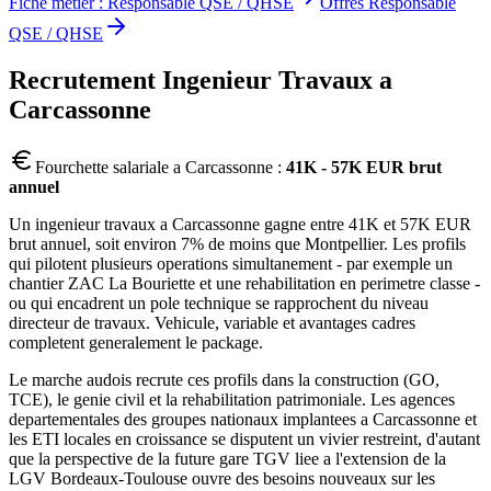
Fiche metier :
Responsable QSE / QHSE
Offres
Responsable
QSE / QHSE
Recrutement
Ingenieur Travaux
a
Carcassonne
Fourchette salariale a
Carcassonne
:
41K - 57K EUR brut
annuel
Un ingenieur travaux a Carcassonne gagne entre 41K et 57K EUR
brut annuel, soit environ 7% de moins que Montpellier. Les profils
qui pilotent plusieurs operations simultanement - par exemple un
chantier ZAC La Bouriette et une rehabilitation en perimetre classe -
ou qui encadrent un pole technique se rapprochent du niveau
directeur de travaux. Vehicule, variable et avantages cadres
completent generalement le package.
Le marche audois recrute ces profils dans la construction (GO,
TCE), le genie civil et la rehabilitation patrimoniale. Les agences
departementales des groupes nationaux implantees a Carcassonne et
les ETI locales en croissance se disputent un vivier restreint, d'autant
que la perspective de la future gare TGV liee a l'extension de la
LGV Bordeaux-Toulouse ouvre des besoins nouveaux sur les