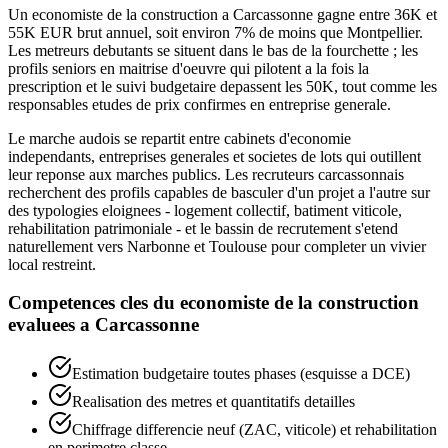
Un economiste de la construction a Carcassonne gagne entre 36K et
55K EUR brut annuel, soit environ 7% de moins que Montpellier.
Les metreurs debutants se situent dans le bas de la fourchette ; les
profils seniors en maitrise d'oeuvre qui pilotent a la fois la
prescription et le suivi budgetaire depassent les 50K, tout comme les
responsables etudes de prix confirmes en entreprise generale.
Le marche audois se repartit entre cabinets d'economie
independants, entreprises generales et societes de lots qui outillent
leur reponse aux marches publics. Les recruteurs carcassonnais
recherchent des profils capables de basculer d'un projet a l'autre sur
des typologies eloignees - logement collectif, batiment viticole,
rehabilitation patrimoniale - et le bassin de recrutement s'etend
naturellement vers Narbonne et Toulouse pour completer un vivier
local restreint.
Competences cles du
economiste de la construction
evaluees a
Carcassonne
Estimation budgetaire toutes phases (esquisse a DCE)
Realisation des metres et quantitatifs detailles
Chiffrage differencie neuf (ZAC, viticole) et rehabilitation
en perimetre classe