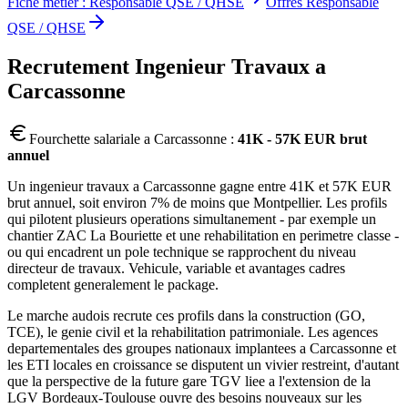
Fiche metier :
Responsable QSE / QHSE
Offres
Responsable
QSE / QHSE
Recrutement
Ingenieur Travaux
a
Carcassonne
Fourchette salariale a
Carcassonne
:
41K - 57K EUR brut
annuel
Un ingenieur travaux a Carcassonne gagne entre 41K et 57K EUR
brut annuel, soit environ 7% de moins que Montpellier. Les profils
qui pilotent plusieurs operations simultanement - par exemple un
chantier ZAC La Bouriette et une rehabilitation en perimetre classe -
ou qui encadrent un pole technique se rapprochent du niveau
directeur de travaux. Vehicule, variable et avantages cadres
completent generalement le package.
Le marche audois recrute ces profils dans la construction (GO,
TCE), le genie civil et la rehabilitation patrimoniale. Les agences
departementales des groupes nationaux implantees a Carcassonne et
les ETI locales en croissance se disputent un vivier restreint, d'autant
que la perspective de la future gare TGV liee a l'extension de la
LGV Bordeaux-Toulouse ouvre des besoins nouveaux sur les