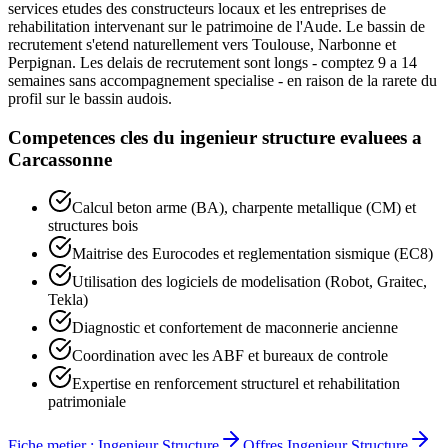
services etudes des constructeurs locaux et les entreprises de
rehabilitation intervenant sur le patrimoine de l'Aude. Le bassin de
recrutement s'etend naturellement vers Toulouse, Narbonne et
Perpignan. Les delais de recrutement sont longs - comptez 9 a 14
semaines sans accompagnement specialise - en raison de la rarete du
profil sur le bassin audois.
Competences cles du
ingenieur structure
evaluees a
Carcassonne
Calcul beton arme (BA), charpente metallique (CM) et
structures bois
Maitrise des Eurocodes et reglementation sismique (EC8)
Utilisation des logiciels de modelisation (Robot, Graitec,
Tekla)
Diagnostic et confortement de maconnerie ancienne
Coordination avec les ABF et bureaux de controle
Expertise en renforcement structurel et rehabilitation
patrimoniale
Fiche metier :
Ingenieur Structure
Offres
Ingenieur Structure