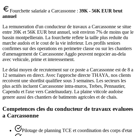
Fourchette salariale a
Carcassonne
:
39K - 56K EUR brut
annuel
La remuneration d'un conducteur de travaux a Carcassonne se situe
entre 39K et 56K EUR brut annuel, soit environ 7% de moins que le
bassin montpellierain. La fourchette reflete la taille plus reduite du
marche audois et le cout de la vie inferieur. Les profils seniors
confirmes sur des operations en perimetre classe ou sur les chantiers
d'amenagement de Carcassonne Agglo peuvent negocier au-dela
avec vehicule, prime et interessement.
Le delai moyen de recrutement sur ce poste a Carcassonne est de 8 a
12 semaines en direct. Avec l'approche directe THAYA, nos clients
recoivent une shortlist qualifiee sous 3 semaines. Les secteurs les
plus actifs incluent Carcassonne intra-muros, Trebes, Pennautier,
Capendu et l'axe vers Castelnaudary. La plaine viticole audoise
genere aussi des chantiers de batiments agricoles et de chais.
Competences cles du
conducteur de travaux
evaluees
a
Carcassonne
Pilotage de planning TCE et coordination des corps d'etat