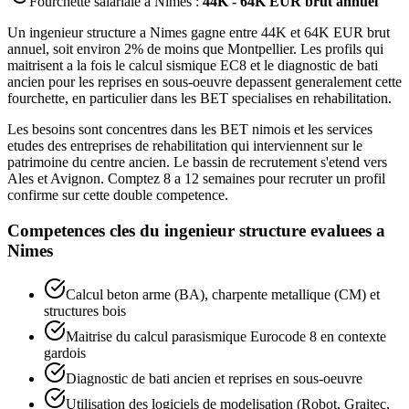
Fourchette salariale a
Nimes
:
44K - 64K EUR brut annuel
Un ingenieur structure a Nimes gagne entre 44K et 64K EUR brut
annuel, soit environ 2% de moins que Montpellier. Les profils qui
maitrisent a la fois le calcul sismique EC8 et le diagnostic de bati
ancien pour les reprises en sous-oeuvre depassent generalement cette
fourchette, en particulier dans les BET specialises en rehabilitation.
Les besoins sont concentres dans les BET nimois et les services
etudes des entreprises de rehabilitation qui interviennent sur le
patrimoine du centre ancien. Le bassin de recrutement s'etend vers
Ales et Avignon. Comptez 8 a 12 semaines pour recruter un profil
confirme sur cette double competence.
Competences cles du
ingenieur structure
evaluees a
Nimes
Calcul beton arme (BA), charpente metallique (CM) et
structures bois
Maitrise du calcul parasismique Eurocode 8 en contexte
gardois
Diagnostic de bati ancien et reprises en sous-oeuvre
Utilisation des logiciels de modelisation (Robot, Graitec,