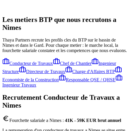
Les metiers BTP que nous recrutons a
Nimes
Thaya Partners recrute les profils cles du BTP sur le bassin de
Nimes
et dans le Gard
. Pour chaque metier : le marche local, la
fourchette salariale constatee et les competences que nous evaluons.
Conducteur de Travaux
Chef de Chantier
Ingenieur
Structure
Directeur de Travaux
Charge d'Affaires BTP
Economiste de la Construction
Responsable QSE / QHSE
Ingenieur Travaux
Recrutement
Conducteur de Travaux
a
Nimes
Fourchette salariale a
Nimes
:
41K - 59K EUR brut annuel
La remuneration d'un conducteur de travaux a Nimes se situe entre