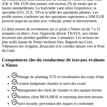
41K et 59K EUR brut annuel, soit environ 2% de moins que le
bassin montpellierain. La fourchette varie selon l'experience, la
specialite (GO, TCE, TP) et la taille des operations pilotees. Les
profils seniors confirmes sur des operations superieures a 10M EUR
peuvent negocier au-dela avec vehicule, prime et interessement.
Le delai moyen de recrutement sur ce poste a Nimes est de 7 a 11
semaines en direct. Avec l'approche directe THAYA, nos clients
recoivent une shortlist qualifiee sous 3 semaines. Les secteurs les
plus actifs autour de Nimes incluent Ales, Bagnols-sur-Ceze,
Villeneuve-les-Avignon, Beaucaire et le corridor nimois vers le Pont
du Gard.
Competences cles du
conducteur de travaux
evaluees
a
Nimes
Pilotage de planning TCE et coordination des corps d'etat
Gestion budgetaire chantier et suivi des ecarts
Management des chefs de chantier et des equipes terrain
Relation client MOA/MOE et reporting direction travaux
Suivi securite, prevention des risques et conformite