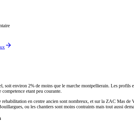
ntaire
aux
soit environ 2% de moins que le marche montpellierain. Les profils ex
le competence etant peu courante.
e rehabilitation en centre ancien sont nombreux, et sur la ZAC Mas de V
uillargues, ou les chantiers sont moins contraints mais tout aussi dem
s