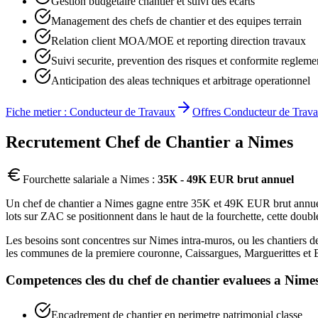
Gestion budgetaire chantier et suivi des ecarts
Management des chefs de chantier et des equipes terrain
Relation client MOA/MOE et reporting direction travaux
Suivi securite, prevention des risques et conformite regleme
Anticipation des aleas techniques et arbitrage operationnel
Fiche metier :
Conducteur de Travaux
Offres
Conducteur de Trav
Recrutement
Chef de Chantier
a
Nimes
Fourchette salariale a
Nimes
:
35K - 49K EUR brut annuel
Un chef de chantier a Nimes gagne entre 35K et 49K EUR brut annuel, 
lots sur ZAC se positionnent dans le haut de la fourchette, cette doub
Les besoins sont concentres sur Nimes intra-muros, ou les chantiers d
les communes de la premiere couronne, Caissargues, Marguerittes et Bo
Competences cles du
chef de chantier
evaluees a
Nime
Encadrement de chantier en perimetre patrimonial classe