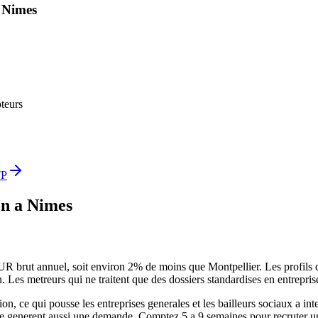
a
Nimes
teurs
TP
on
a
Nimes
ut annuel, soit environ 2% de moins que Montpellier. Les profils qui sa
es metreurs qui ne traitent que des dossiers standardises en entreprise 
, ce qui pousse les entreprises generales et les bailleurs sociaux a inte
ne generent aussi une demande. Comptez 5 a 9 semaines pour recruter un