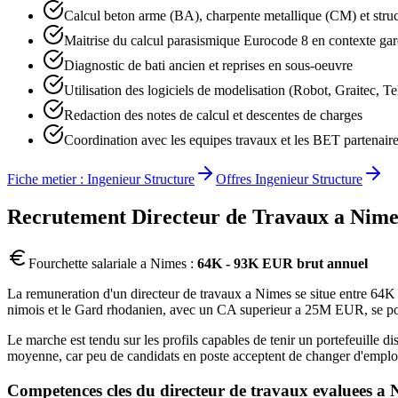
Calcul beton arme (BA), charpente metallique (CM) et struc
Maitrise du calcul parasismique Eurocode 8 en contexte gar
Diagnostic de bati ancien et reprises en sous-oeuvre
Utilisation des logiciels de modelisation (Robot, Graitec, Te
Redaction des notes de calcul et descentes de charges
Coordination avec les equipes travaux et les BET partenair
Fiche metier :
Ingenieur Structure
Offres
Ingenieur Structure
Recrutement
Directeur de Travaux
a
Nime
Fourchette salariale a
Nimes
:
64K - 93K EUR brut annuel
La remuneration d'un directeur de travaux a Nimes se situe entre 64K e
nimois et le Gard rhodanien, avec un CA superieur a 25M EUR, se posi
Le marche est tendu sur les profils capables de tenir un portefeuille 
moyenne, car peu de candidats en poste acceptent de changer d'employeu
Competences cles du
directeur de travaux
evaluees a