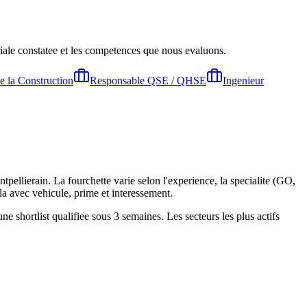
ariale constatee et les competences que nous evaluons.
e la Construction
Responsable QSE / QHSE
Ingenieur
llierain. La fourchette varie selon l'experience, la specialite (GO,
la avec vehicule, prime et interessement.
 shortlist qualifiee sous 3 semaines. Les secteurs les plus actifs