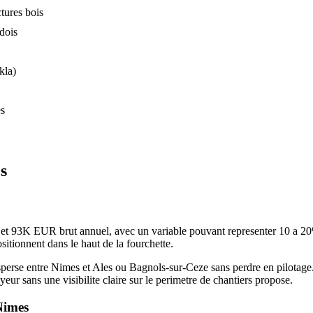
tures bois
dois
kla)
es
s
t 93K EUR brut annuel, avec un variable pouvant representer 10 a 20% du
tionnent dans le haut de la fourchette.
disperse entre Nimes et Ales ou Bagnols-sur-Ceze sans perdre en pilotage
r sans une visibilite claire sur le perimetre de chantiers propose.
Nimes