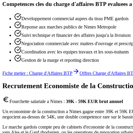
Competences cles du
charge d'affaires BTP
evaluees 
Developpement commercial aupres du tissu PME gardois
Reponse aux marches publics de Nimes Metropole
Suivi technique et financier des affaires jusqu'a la livraison
Negociation commerciale avec maitres d'ouvrage et prescrip
Coordination avec les equipes travaux et les sous-traitants
Gestion de la marge et reporting direction
Fiche metier :
Charge d'Affaires BTP
Offres
Charge d'Affaires B
Recrutement
Economiste de la Constructi
Fourchette salariale a
Nimes
:
39K - 59K EUR brut annuel
Un economiste de la construction a Nimes gagne entre 39K et 59K EUR br
negocient au-dessus de 54K, une double competence rare sur le bassin. L
Le marche gardois compte peu de cabinets d'economie de la construction
vers Ales et le Gard rhodanien, ou les operations de renovation urbai