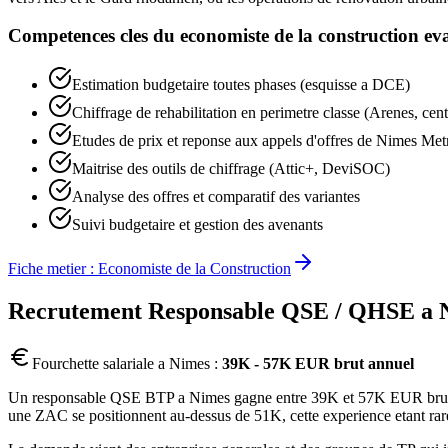
Competences cles du
economiste de la construction
eva
Estimation budgetaire toutes phases (esquisse a DCE)
Chiffrage de rehabilitation en perimetre classe (Arenes, cen
Etudes de prix et reponse aux appels d'offres de Nimes Met
Maitrise des outils de chiffrage (Attic+, DeviSOC)
Analyse des offres et comparatif des variantes
Suivi budgetaire et gestion des avenants
Fiche metier :
Economiste de la Construction
Recrutement
Responsable QSE / QHSE
a
Fourchette salariale a
Nimes
:
39K - 57K EUR brut annuel
Un responsable QSE BTP a Nimes gagne entre 39K et 57K EUR brut annu
une ZAC se positionnent au-dessus de 51K, cette experience etant rare