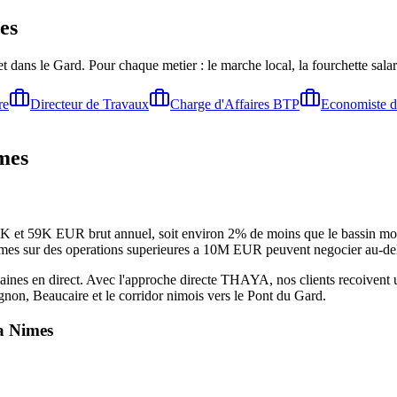
es
t dans le Gard
. Pour chaque metier : le marche local, la fourchette sal
re
Directeur de Travaux
Charge d'Affaires BTP
Economiste d
mes
 et 59K EUR brut annuel, soit environ 2% de moins que le bassin montpe
nfirmes sur des operations superieures a 10M EUR peuvent negocier au-de
nes en direct. Avec l'approche directe THAYA, nos clients recoivent une
non, Beaucaire et le corridor nimois vers le Pont du Gard.
 a
Nimes