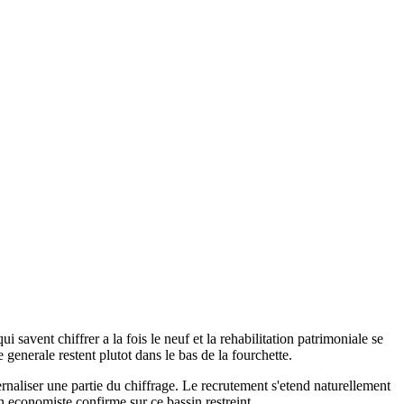
vent chiffrer a la fois le neuf et la rehabilitation patrimoniale se
generale restent plutot dans le bas de la fourchette.
rnaliser une partie du chiffrage. Le recrutement s'etend naturellement
 economiste confirme sur ce bassin restreint.