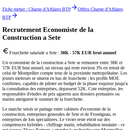
Fiche metier :
Charge d'Affaires BTP
Offres
Charge d'Affaires
BTP
Recrutement
Economiste de la
Construction
a
Sete
Fourchette salariale a
Sete
:
38K - 57K EUR brut annuel
Un economiste de la construction a Sete se remunere entre 38K et
57K EUR brut annuel, un niveau qui reste environ 3% en retrait de
celui de Montpellier compte tenu de la proximite metropolitaine. Les
jeunes metreurs se situent en bas de fourchette ; les profils MOE
confirmes, capables de piloter un budget de la phase esquisse jusqu'a
la consultation des entreprises, depassent 52K. Cote entreprise, les
responsables d'etudes de prix aguerris aux dossiers portuaires ou
marins atteignent le sommet de la fourchette.
Le marche setois se partage entre cabinets d'economie de la
construction, entreprises generales de Sete et de Frontignan, et
entreprises de lots specialisees. Le vivier reste etroit sur des
competences hybrides - chiffrage marin, rehabilitation insulaire - ce
qui pousse Thaya Partners a etendre la recherche vers Montpellier,