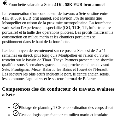
Fourchette salariale a
Sete
:
41K - 58K EUR brut annuel
La remuneration d'un conducteur de travaux a Sete se situe entre
41K et 58K EUR brut annuel, soit environ 3% de moins que
Montpellier en raison de la proximite metropolitaine. La fourchette
varie selon l'experience, la specialite (GO, TCE, TP, infrastructure
portuaire) et la taille des operations pilotees. Les profils maitrisant la
construction en milieu marin et les chantiers portuaires se
positionnent dans le haut de la fourchette.
Le delai moyen de recrutement sur ce poste a Sete est de 7 a 11
semaines en direct, plus long qu'a Montpellier en raison du vivier
restreint sur le bassin de Thau. Thaya Partners presente une shortlist
qualifiee sous 3 semaines grace a une approche etendue couvrant
Sete, Frontignan, Meze, Balaruc-les-Bains et l'ouest de l'Herault.
Les secteurs les plus actifs incluent le port, le centre ancien setois,
les communes lagunaires et le secteur thermal de Balaruc.
Competences cles du
conducteur de travaux
evaluees
a
Sete
Pilotage de planning TCE et coordination des corps d'etat
Gestion logistique chantier en milieu marin et insulaire