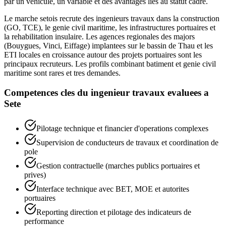
par un vehicule, un variable et des avantages lies au statut cadre.
Le marche setois recrute des ingenieurs travaux dans la construction
(GO, TCE), le genie civil maritime, les infrastructures portuaires et
la rehabilitation insulaire. Les agences regionales des majors
(Bouygues, Vinci, Eiffage) implantees sur le bassin de Thau et les
ETI locales en croissance autour des projets portuaires sont les
principaux recruteurs. Les profils combinant batiment et genie civil
maritime sont rares et tres demandes.
Competences cles du
ingenieur travaux
evaluees a
Sete
Pilotage technique et financier d'operations complexes
Supervision de conducteurs de travaux et coordination de
pole
Gestion contractuelle (marches publics portuaires et
prives)
Interface technique avec BET, MOE et autorites
portuaires
Reporting direction et pilotage des indicateurs de
performance