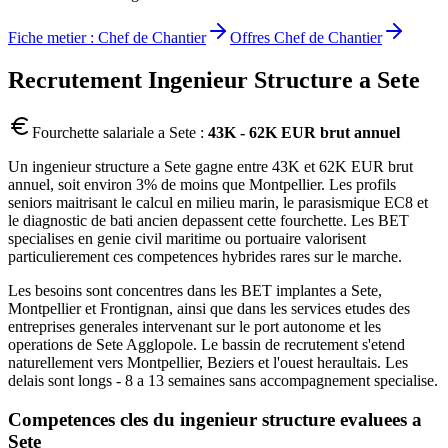
Fiche metier :
Chef de Chantier
Offres
Chef de Chantier
Recrutement
Ingenieur Structure
a
Sete
Fourchette salariale a
Sete
:
43K - 62K EUR brut annuel
Un ingenieur structure a Sete gagne entre 43K et 62K EUR brut
annuel, soit environ 3% de moins que Montpellier. Les profils
seniors maitrisant le calcul en milieu marin, le parasismique EC8 et
le diagnostic de bati ancien depassent cette fourchette. Les BET
specialises en genie civil maritime ou portuaire valorisent
particulierement ces competences hybrides rares sur le marche.
Les besoins sont concentres dans les BET implantes a Sete,
Montpellier et Frontignan, ainsi que dans les services etudes des
entreprises generales intervenant sur le port autonome et les
operations de Sete Agglopole. Le bassin de recrutement s'etend
naturellement vers Montpellier, Beziers et l'ouest heraultais. Les
delais sont longs - 8 a 13 semaines sans accompagnement specialise.
Competences cles du
ingenieur structure
evaluees a
Sete