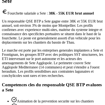
Sete
Fourchette salariale a
Sete
:
38K - 55K EUR brut annuel
Un responsable QSE BTP a Sete gagne entre 38K et 55K EUR brut
annuel, soit environ 3% de moins que Montpellier. Les profils
confirmes avec experience multi-sites, maitrise du systeme integre et
connaissance des specificites portuaires se situent dans le haut de la
fourchette. Le poste est generalement assorti d'un vehicule pour les
deplacements sur les chantiers du bassin de Thau.
Le marche est porte par les entreprises generales implantees a Sete et
Frontignan, les groupes BTP avec des politiques SST structurees, les
ETI intervenant sur le port autonome et les acteurs des
amenagements de Sete Agglopole. Le perimetre couvre Sete
Agglopole Mediterranee (14 communes) et peut s'etendre a l'ouest
heraultais. Les profils sensibilises aux contraintes lagunaires et
conchylicoles sont rares et tres recherches.
Competences cles du
responsable QSE BTP
evaluees
a
Sete
Animation de la prevention securite sur les chantiers