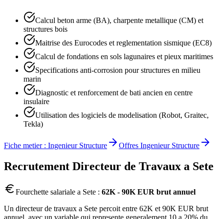
Calcul beton arme (BA), charpente metallique (CM) et
structures bois
Maitrise des Eurocodes et reglementation sismique (EC8)
Calcul de fondations en sols lagunaires et pieux maritimes
Specifications anti-corrosion pour structures en milieu
marin
Diagnostic et renforcement de bati ancien en centre
insulaire
Utilisation des logiciels de modelisation (Robot, Graitec,
Tekla)
Fiche metier :
Ingenieur Structure
Offres
Ingenieur Structure
Recrutement
Directeur de Travaux
a
Sete
Fourchette salariale a
Sete
:
62K - 90K EUR brut annuel
Un directeur de travaux a Sete percoit entre 62K et 90K EUR brut
annuel, avec un variable qui represente generalement 10 a 20% du