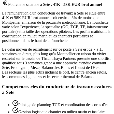
Fourchette salariale a
Sete
:
41K - 58K EUR brut annuel
La remuneration d'un conducteur de travaux a Sete se situe entre
41K et 58K EUR brut annuel, soit environ 3% de moins que
Montpellier en raison de la proximite metropolitaine. La fourchette
varie selon l'experience, la specialite (GO, TCE, TP, infrastructure
portuaire) et la taille des operations pilotees. Les profils maitrisant la
construction en milieu marin et les chantiers portuaires se
positionnent dans le haut de la fourchette.
Le delai moyen de recrutement sur ce poste a Sete est de 7 a 11
semaines en direct, plus long qu'a Montpellier en raison du vivier
restreint sur le bassin de Thau. Thaya Partners presente une shortlist
qualifiee sous 3 semaines grace a une approche etendue couvrant
Sete, Frontignan, Meze, Balaruc-les-Bains et l'ouest de l'Herault.
Les secteurs les plus actifs incluent le port, le centre ancien setois,
les communes lagunaires et le secteur thermal de Balaruc.
Competences cles du
conducteur de travaux
evaluees
a
Sete
Pilotage de planning TCE et coordination des corps d'etat
Gestion logistique chantier en milieu marin et insulaire