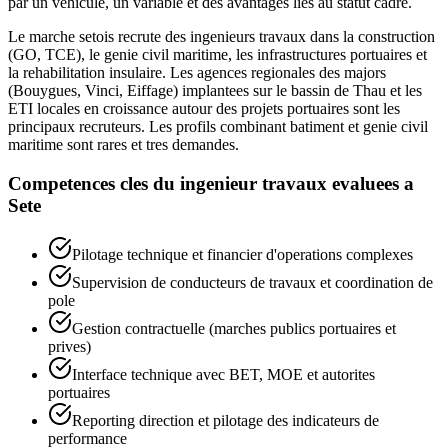
par un vehicule, un variable et des avantages lies au statut cadre.
Le marche setois recrute des ingenieurs travaux dans la construction
(GO, TCE), le genie civil maritime, les infrastructures portuaires et
la rehabilitation insulaire. Les agences regionales des majors
(Bouygues, Vinci, Eiffage) implantees sur le bassin de Thau et les
ETI locales en croissance autour des projets portuaires sont les
principaux recruteurs. Les profils combinant batiment et genie civil
maritime sont rares et tres demandes.
Competences cles du
ingenieur travaux
evaluees a
Sete
Pilotage technique et financier d'operations complexes
Supervision de conducteurs de travaux et coordination de
pole
Gestion contractuelle (marches publics portuaires et
prives)
Interface technique avec BET, MOE et autorites
portuaires
Reporting direction et pilotage des indicateurs de
performance