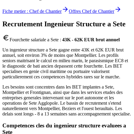
Fiche metier :
Chef de Chantier
Offres
Chef de Chantier
Recrutement
Ingenieur Structure
a
Sete
Fourchette salariale a
Sete
:
43K - 62K EUR brut annuel
Un ingenieur structure a Sete gagne entre 43K et 62K EUR brut
annuel, soit environ 3% de moins que Montpellier. Les profils
seniors maitrisant le calcul en milieu marin, le parasismique EC8 et
le diagnostic de bati ancien depassent cette fourchette. Les BET
specialises en genie civil maritime ou portuaire valorisent
particulierement ces competences hybrides rares sur le marche.
Les besoins sont concentres dans les BET implantes a Sete,
Montpellier et Frontignan, ainsi que dans les services etudes des
entreprises generales intervenant sur le port autonome et les
operations de Sete Agglopole. Le bassin de recrutement s'etend
naturellement vers Montpellier, Beziers et l'ouest heraultais. Les
delais sont longs - 8 a 13 semaines sans accompagnement specialise.
Competences cles du
ingenieur structure
evaluees a
Sete