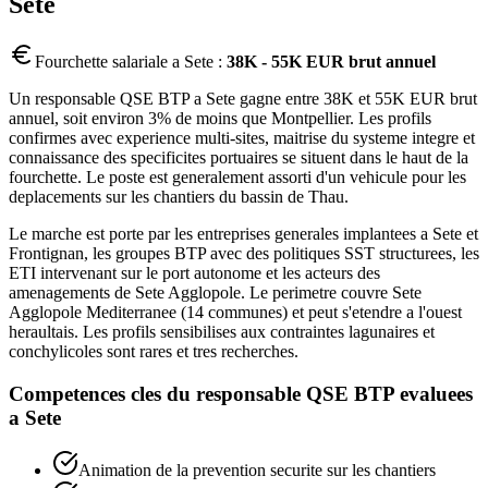
Sete
Fourchette salariale a
Sete
:
38K - 55K EUR brut annuel
Un responsable QSE BTP a Sete gagne entre 38K et 55K EUR brut
annuel, soit environ 3% de moins que Montpellier. Les profils
confirmes avec experience multi-sites, maitrise du systeme integre et
connaissance des specificites portuaires se situent dans le haut de la
fourchette. Le poste est generalement assorti d'un vehicule pour les
deplacements sur les chantiers du bassin de Thau.
Le marche est porte par les entreprises generales implantees a Sete et
Frontignan, les groupes BTP avec des politiques SST structurees, les
ETI intervenant sur le port autonome et les acteurs des
amenagements de Sete Agglopole. Le perimetre couvre Sete
Agglopole Mediterranee (14 communes) et peut s'etendre a l'ouest
heraultais. Les profils sensibilises aux contraintes lagunaires et
conchylicoles sont rares et tres recherches.
Competences cles du
responsable QSE BTP
evaluees
a
Sete
Animation de la prevention securite sur les chantiers