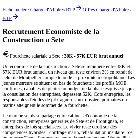
Fiche metier :
Charge d'Affaires BTP
Offres
Charge d'Affaires
BTP
Recrutement
Economiste de la
Construction
a
Sete
Fourchette salariale a
Sete
:
38K - 57K EUR brut annuel
Un economiste de la construction a Sete se remunere entre 38K et
57K EUR brut annuel, un niveau qui reste environ 3% en retrait de
celui de Montpellier compte tenu de la proximite metropolitaine. Les
jeunes metreurs se situent en bas de fourchette ; les profils MOE
confirmes, capables de piloter un budget de la phase esquisse jusqu'a
la consultation des entreprises, depassent 52K. Cote entreprise, les
responsables d'etudes de prix aguerris aux dossiers portuaires ou
marins atteignent le sommet de la fourchette.
Le marche setois se partage entre cabinets d'economie de la
construction, entreprises generales de Sete et de Frontignan, et
entreprises de lots specialisees. Le vivier reste etroit sur des
competences hybrides - chiffrage marin, rehabilitation insulaire - ce
qui pousse Thaya Partners a etendre la recherche vers Montpellier,