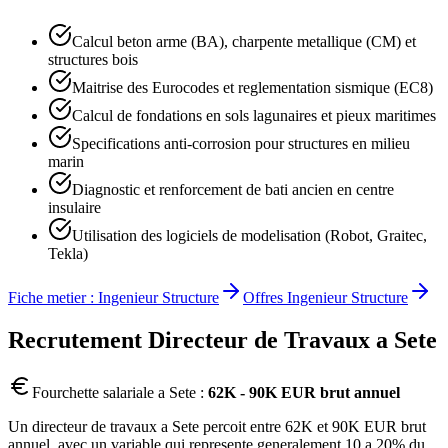
Calcul beton arme (BA), charpente metallique (CM) et
structures bois
Maitrise des Eurocodes et reglementation sismique (EC8)
Calcul de fondations en sols lagunaires et pieux maritimes
Specifications anti-corrosion pour structures en milieu
marin
Diagnostic et renforcement de bati ancien en centre
insulaire
Utilisation des logiciels de modelisation (Robot, Graitec,
Tekla)
Fiche metier :
Ingenieur Structure
Offres
Ingenieur Structure
Recrutement
Directeur de Travaux
a
Sete
Fourchette salariale a
Sete
:
62K - 90K EUR brut annuel
Un directeur de travaux a Sete percoit entre 62K et 90K EUR brut
annuel, avec un variable qui represente generalement 10 a 20% du