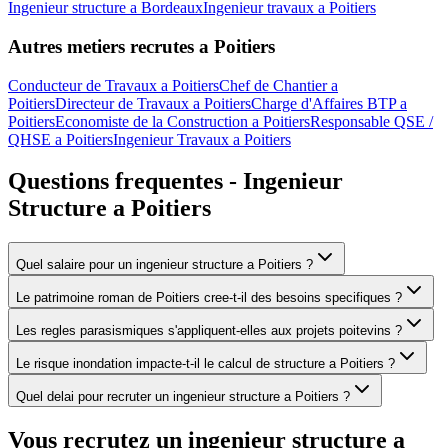
Ingenieur structure a Bordeaux
Ingenieur travaux a Poitiers
Autres metiers recrutes a
Poitiers
Conducteur de Travaux
a
Poitiers
Chef de Chantier
a
Poitiers
Directeur de Travaux
a
Poitiers
Charge d'Affaires BTP
a
Poitiers
Economiste de la Construction
a
Poitiers
Responsable QSE /
QHSE
a
Poitiers
Ingenieur Travaux
a
Poitiers
Questions frequentes -
Ingenieur
Structure
a
Poitiers
Quel salaire pour un ingenieur structure a Poitiers ?
Le patrimoine roman de Poitiers cree-t-il des besoins specifiques ?
Les regles parasismiques s'appliquent-elles aux projets poitevins ?
Le risque inondation impacte-t-il le calcul de structure a Poitiers ?
Quel delai pour recruter un ingenieur structure a Poitiers ?
Vous recrutez un
ingenieur structure
a